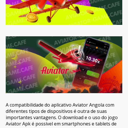
A compatibilidade do aplicativo Aviator Angola com
diferentes tipos de dispositivos é outra de suas
importantes vantagens. O download e o uso do jogo
Aviator Apk é possível em smartphones e tablets de