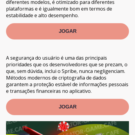
diferentes modelos, é otimizado para diferentes
plataformas e é igualmente bom em termos de
estabilidade e alto desempenho.
JOGAR
A segurança do usuário é uma das principais
prioridades que os desenvolvedores que se prezam, o
que, sem dúvida, inclui o Spribe, nunca negligenciam.
Métodos modernos de criptografia de dados
garantem a proteção estável de informações pessoais
e transações financeiras no aplicativo.
JOGAR