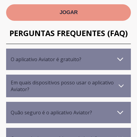
JOGAR
PERGUNTAS FREQUENTES (FAQ)
O aplicativo Aviator é gratuito?
Em quais dispositivos posso usar o aplicativo
Aviator?
Quão seguro é o aplicativo Aviator?