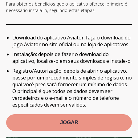
Para obter os benefícios que o aplicativo oferece, primeiro é
necessário instalá-lo, seguindo estas etapas:
Download do aplicativo Aviator: faça o download do
jogo Aviator no site oficial ou na loja de aplicativos.
Instalação: depois de fazer o download do
aplicativo, localize-o em seus downloads e instale-o.
Registro/Autorização: depois de abrir o aplicativo,
passe por um procedimento simples de registro, no
qual você precisará fornecer um mínimo de dados.
O principal é que todos os dados devem ser
verdadeiros e o e-mail e o número de telefone
especificados devem ser válidos.
JOGAR