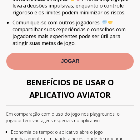
leva a decisões impulsivas, enquanto o controle
rigoroso e os limites podem minimizar os riscos.
Comunique-se com outros jogadores:
compartilhar suas experiências e conselhos com
jogadores mais experientes pode ser útil para
atingir suas metas de jogo.
JOGAR
BENEFÍCIOS DE USAR O
APLICATIVO AVIATOR
Em comparação com o uso do jogo nos playgrounds, o
jogador tem vantagens especiais no aplicativo:
Economia de tempo: o aplicativo abre o jogo
imediatamente, eliminando a necessidade de procurar