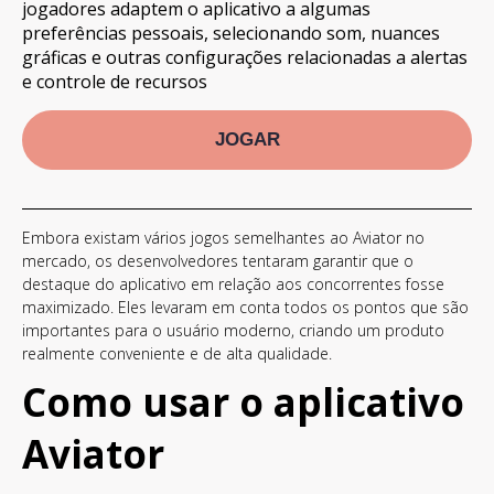
jogadores adaptem o aplicativo a algumas
preferências pessoais, selecionando som, nuances
gráficas e outras configurações relacionadas a alertas
e controle de recursos
JOGAR
Embora existam vários jogos semelhantes ao Aviator no
mercado, os desenvolvedores tentaram garantir que o
destaque do aplicativo em relação aos concorrentes fosse
maximizado. Eles levaram em conta todos os pontos que são
importantes para o usuário moderno, criando um produto
realmente conveniente e de alta qualidade.
Como usar o aplicativo
Aviator