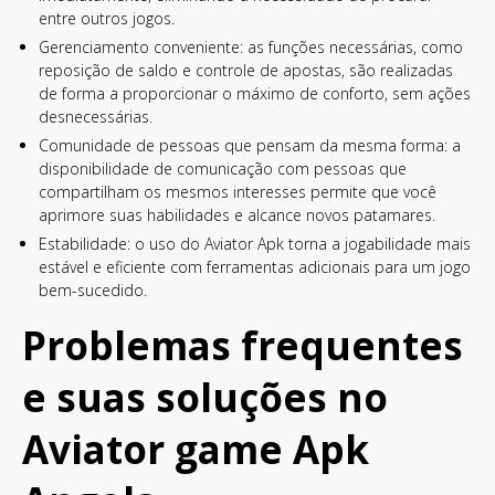
entre outros jogos.
Gerenciamento conveniente: as funções necessárias, como
reposição de saldo e controle de apostas, são realizadas
de forma a proporcionar o máximo de conforto, sem ações
desnecessárias.
Comunidade de pessoas que pensam da mesma forma: a
disponibilidade de comunicação com pessoas que
compartilham os mesmos interesses permite que você
aprimore suas habilidades e alcance novos patamares.
Estabilidade: o uso do Aviator Apk torna a jogabilidade mais
estável e eficiente com ferramentas adicionais para um jogo
bem-sucedido.
Problemas frequentes
e suas soluções no
Aviator game Apk