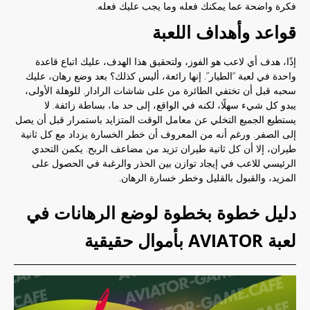
فكرة واضحة عما يمكنك فعله وما يجب عليك فعله.
قواعد وأهداف اللعبة
إذًا، هدف أي لاعب هو الفوز، ولتحقيق هذا الهدف، عليك اتباع قاعدة
واحدة في لعبة “الطيار”. إنها رائعة، أليس كذلك؟ بعد وضع رهان، عليك
سحبه قبل أن تختفي الطائرة من على شاشات الرادار. للوهلة الأولى،
يبدو كل شيء سهلًا، لكنه في الواقع، إلى حد ما، بساطة زائفة. لا
يستطيع الجميع التخلي عن معامل الوقت المتزايد باستمرار قبل أن يصل
إلى الصفر. ورغم أنه من المعروف أن خطر الخسارة يزداد مع كل ثانية
طيران، إلا أن كل ثانية طيران تزيد من مضاعف الربح. يكمن التحدي
الرئيسي للاعب في إيجاد توازن بين الحذر والرغبة في الحصول على
المزيد، والقبول بالقليل وخطر خسارة الرهان.
دليل خطوة بخطوة لوضع الرهانات في
لعبة AVIATOR بأموال حقيقية