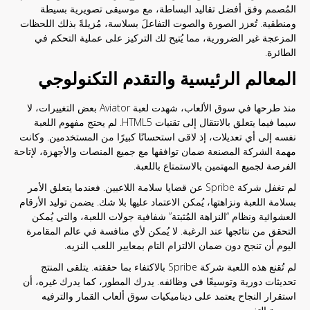
المُصمم وفق أفضل تقاليد البساطة، مع موسيقى تصويرية بسيطة
ومنطقية. تُعزز الصورة والصوت التفاعلَ بسلاسة، مُزيلةً بذلك اللحظات
المزعجة غير الضرورية، مما يُتيح لك التركيز على عملية التحكم في
الطائرة.
المعالم الرئيسية والتقدم التكنولوجي
منذ طرحها في سوق الألعاب، شهدت لعبة Aviator بعض التغييرات، لا
سيما فيما يتعلق بالانتقال إلى تقنيات HTML5. لم يحتج مفهوم اللعبة
نفسه إلى أي تعديلات، إذ لاقى استحسانًا كبيرًا من المستخدمين. وكانت
مهمة الشركة المصنعة ضمان توافقها مع جميع المنصات والأجهزة، لإتاحة
الفرصة لجميع المهتمين بالاستمتاع باللعبة.
لم تغفل شركة Spribe عن قضايا سلامة اللاعبين. فعندما يتعلق الأمر
بسلامة اللعبة ونزاهتها، يُمكن الاعتماد عليها بلا شك. يضمن توليد الأرقام
العشوائية ونظام “النزاهة المُثبتة” شفافية جولات اللعبة، والتي يُمكن
التحقق من نتائجها عند الرغبة. لا يُمكن لأي منافسة في عالم المقامرة
اليوم أن تنجح دون ضمان الالتزام التام بمعايير اللعب النزيه.
لم تُقنع هذه اللعبة شركة Spribe بالاكتفاء بما حققته. يتلقى المنتج
تحديثات دورية وتوسيعًا في وظائفه. يدرك المطور، كما يدرك غيره، أن
استقرار النجاح يعتمد على ديناميكيات سوق ألعاب القمار والترفيه