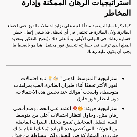
استراتيجيات الرهان الممكنة وإدارة
المخاطر
كما ذكرنا سابقًا، يعتمد مبدأ اللعبة على تزايد احتمالات الفوز حتى اختفاء
الطائرة. ولأن الطائرة قد تختفي في أي لحظة، فلا ينبغي إغفال خطر
خسارة رهانك في الثواني الأولى. بناءً على ذلك، يُنصح بالتفكير وتحديد
المبلغ الذي ترغب في خسارته لتحقيق فوز محتمل. هذا هو بالضبط ما
يجب أن يكون عليه رهانك.
استراتيجية "المتوسط ​​الذهبي":
تابع احتمالات
الفوز الأكثر تحققًا أثناء طيران الطائرة. العب بمراهنات
متوسطة، واسحب أموالك عند تحقيق هذه الاحتمالات،
دون انتظار فوز خارق.
استراتيجية جريئة:
اعتمد على الحظ، وضع أقصى
رهان متاح، وحاول انتظار احتمالات أعلى من متوسط ​​
اللعبة. لتقليل المخاطر، يُنصح بتحليل الفترات الفاصلة
بين الجولات التي تُعطي هذه الزيادة. يُمكنك القيام بذلك
حتى دون المشاركة في اللعبة، ولكن ببساطة من خلال