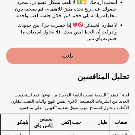
اسحب أرباحك:
لا تلعب بشكل عشوائي، بمجرد
حصولك على ربح تجده مثيرًا للاهتمام، قم بسحبه دون
محاولة زيادته إلى حجم كبير خلال جلسة لعب واحدة.
لا تطارد الخسائر:
إذا خسرت جزءًا من حدودك
وأدركت أن الحظ ليس معك، فلا تحاول استعادة ما
خسرته بأي ثمن.
يلعب
تحليل المنافسين
لعبة “أفييتور” النقدية ليست اللعبة الوحيدة من نوعها. فقد استخدمت
العديد من الشركات المصنعة الأخرى نفس النهج وآليات اللعب. لنقارن
الألعاب ونحاول استنتاج سبب تفوق شعبية “أفييتور” على منافسيها.
سبيس
صفات
طيار
جيت إكس
بلينكو
إكس واي