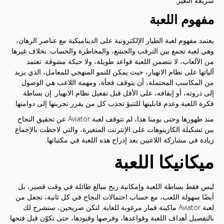
سريعة التغير.
مفهوم اللعبة
يعتمد مفهوم لعبة الطيار الإلكترونية على الديناميكية مع عناصر الرهان،
وهي لعبة تجمع بين الترقب والجشع، والمخاطرة والحساب. بخلاف غيرها
من الألعاب، لا تتضمن اللعبة قواعد طويلة، ولا حبكة مشوقة. تعتمد
آلياتها على نظام الانهيار، حيث يمكن للنمو المنهجي للمعامل، الذي يزيد
من المكاسب المحتملة، أن يتوقف فجأة، ومهمة اللاعب هي الوصول
إلى ذروته، أو إيقافه، على الأقل قبل تفعيل نظام الانهيار. إن بساطة
فكرة اللعبة وعدم قابليتها للتنبؤ تجذب كل من يقرر تجربتها إلى دوامتها.
منذ ظهورها وحتى يومنا هذا، لم تتوقف لعبة Aviator عن تحقيق النجاح
بين تشكيلة الكازينوهات على الإنترنت المتغيرة، والتي لاحظت بالإجماع
زيادة في مشاركة اللاعبين بعد إدراج هذه اللعبة في مكتباتها.
ميكانيكا اللعبة
ليس فقط بساطة اللعبة وإمكانية ربح مبالغ طائلة في وقت قصير، بل
أيضًا سهولة اللعب، مع حساب احتمالات النجاح في كل ثانية، تجعل من
لعبة Aviator ماكينة قمار مرغوبة للغاية. لنكن صريحين، سنشرح لك
بالتفصيل أهداف اللعبة وقواعدها، وفرصها وقيودها، حتى تكوّن قبل فتحها