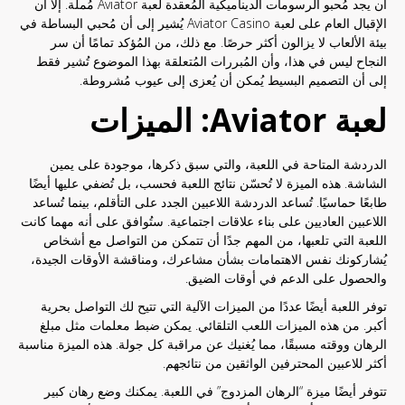
أن يجد مُحبو الرسومات الديناميكية المُعقدة لعبة Aviator مُملة. إلا أن
الإقبال العام على لعبة Aviator Casino يُشير إلى أن مُحبي البساطة في
بيئة الألعاب لا يزالون أكثر حرصًا. مع ذلك، من المُؤكد تمامًا أن سر
النجاح ليس في هذا، وأن المُبررات المُتعلقة بهذا الموضوع تُشير فقط
إلى أن التصميم البسيط يُمكن أن يُعزى إلى عيوب مُشروطة.
لعبة Aviator: الميزات
الدردشة المتاحة في اللعبة، والتي سبق ذكرها، موجودة على يمين
الشاشة. هذه الميزة لا تُحسّن نتائج اللعبة فحسب، بل تُضفي عليها أيضًا
طابعًا حماسيًا. تُساعد الدردشة اللاعبين الجدد على التأقلم، بينما تُساعد
اللاعبين العاديين على بناء علاقات اجتماعية. ستُوافق على أنه مهما كانت
اللعبة التي تلعبها، من المهم جدًا أن تتمكن من التواصل مع أشخاص
يُشاركونك نفس الاهتمامات بشأن مشاعرك، ومناقشة الأوقات الجيدة،
والحصول على الدعم في أوقات الضيق.
توفر اللعبة أيضًا عددًا من الميزات الآلية التي تتيح لك التواصل بحرية
أكبر. من هذه الميزات اللعب التلقائي. يمكن ضبط معلمات مثل مبلغ
الرهان ووقته مسبقًا، مما يُغنيك عن مراقبة كل جولة. هذه الميزة مناسبة
أكثر للاعبين المحترفين الواثقين من نتائجهم.
تتوفر أيضًا ميزة “الرهان المزدوج” في اللعبة. يمكنك وضع رهان كبير