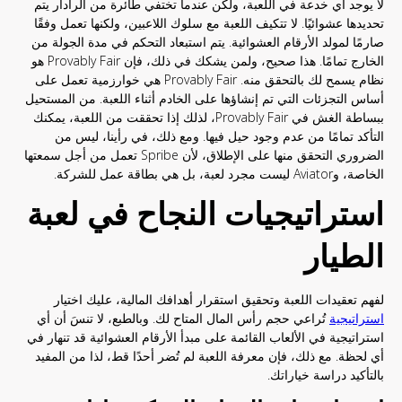
لا يوجد أي خدعة في اللعبة، ولكن عندما تختفي طائرة من الرادار يتم
تحديدها عشوائيًا. لا تتكيف اللعبة مع سلوك اللاعبين، ولكنها تعمل وفقًا
صارمًا لمولد الأرقام العشوائية. يتم استبعاد التحكم في مدة الجولة من
الخارج تمامًا. هذا صحيح، ولمن يشكك في ذلك، فإن Provably Fair هو
نظام يسمح لك بالتحقق منه. Provably Fair هي خوارزمية تعمل على
أساس التجزئات التي تم إنشاؤها على الخادم أثناء اللعبة. من المستحيل
ببساطة الغش في Provably Fair، لذلك إذا تحققت من اللعبة، يمكنك
التأكد تمامًا من عدم وجود حيل فيها. ومع ذلك، في رأينا، ليس من
الضروري التحقق منها على الإطلاق، لأن Spribe تعمل من أجل سمعتها
الخاصة، وAviator ليست مجرد لعبة، بل هي بطاقة عمل للشركة.
استراتيجيات النجاح في لعبة
الطيار
لفهم تعقيدات اللعبة وتحقيق استقرار أهدافك المالية، عليك اختيار
استراتيجية
تُراعي حجم رأس المال المتاح لك. وبالطبع، لا تنسَ أن أي
استراتيجية في الألعاب القائمة على مبدأ الأرقام العشوائية قد تنهار في
أي لحظة. مع ذلك، فإن معرفة اللعبة لم تُضر أحدًا قط، لذا من المفيد
بالتأكيد دراسة خياراتك.