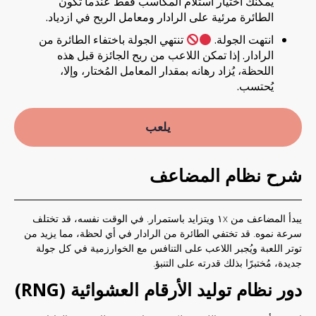
يمكنك اختيار استلام المكاسب فقط عندما تكون
الطائرة مرئية على الرادار ومعامل الربح في ازدياد.
انتهت الجولة.
تنتهي الجولة باختفاء الطائرة من
الرادار. إذا تمكن اللاعب من ربح الجائزة قبل هذه
اللحظة، يُزاد رهانه بمقدار المعامل المُختار، وإلا،
يُحتسب.
يلعب
شرح نظام المضاعف
يبدأ المضاعف من ١x ويتزايد باستمرار. في الوقت نفسه، قد تختلف
سرعة نموه. قد تختفي الطائرة من الرادار في أي لحظة، مما يزيد من
توتر اللعبة ويُجبر اللاعب على التنافس مع الخوارزمية في كل جولة
جديدة، مُختبرًا بذلك قدرته على التنبؤ.
دور نظام توليد الأرقام العشوائية (RNG)