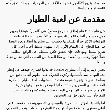
معدودة، وتربح آلافًا، بل عشرات الآلاف من الدولارات. ربما تستحق هذه
اللعبة اهتمامك أيضًا.
مقدمة عن لعبة الطيار
كان عام ٢٠١٩ عام إطلاق مشروعٍ ضخمٍ يُدعى “الطيار”. مُبشرًا بظهور
جيلٍ جديدٍ من ألعاب القمار الترفيهية، لم تُلبِّ هذه اللعبة المُحطمة
التوقعات الأكثر جرأةً لمُبتكريها فحسب، بل تجاوزتها أيضًا. ويعود الفضل
في هذا النجاح، في المقام الأول، إلى مفهومٍ بسيط. أجل، أجل، كل
شيءٍ بسيط. ومع ذلك، فإن تحقيق فكرةٍ بسيطة، في الواقع، يتطلب
عملًا دؤوبًا وحساباتٍ مُعقدة، ودمجًا للعديد من التقنيات التي تضمن نجاحًا
واسعًا.
تجدر الإشارة إلى أن مطوري Spribe قد بذلوا قصارى جهدهم في إنجاز
هذه المهمة. منذ تأسيسها، ركزت الشركة على تطوير ألعاب تجمع بين
بساطة الإدراك وتجربة شيقة متعددة المستويات. لعبة الطيار – الفكرة
المفضلة لدى المطورين – أثبتت أنها لعبة فريدة من نوعها ومثيرة
للاهتمام، سهلة الإتقان، وفي الوقت نفسه ديناميكية ومليئة بعناصر
المفاجأة التي تخلق جوًا من التشويق.
أما بالنسبة للمؤثرات البصرية والموسيقى التصويرية، فقد صُممت على
أعلى مستوى، متناغمةً مع أسلوب هذا النوع من الألعاب. يندمج التصميم،