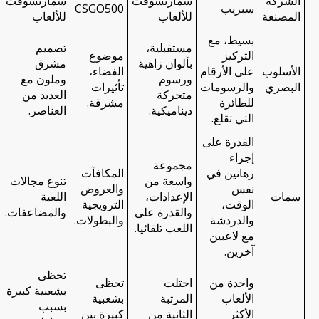
الشركة
سمارتسوفت
سمارتسوفت
سبريب
CSGO500
المصنعة
للألعاب
للألعاب
بسيط، مع
مستقبلية،
تصميم
التركيز
موضوع
بألوان زاهية
مشرق
الأسلوب
على الأرقام
الفضاء،
ورسوم
وملون مع
البصري
والرسومات
تأثيرات
متحركة
العديد من
للطائرة
مشرقة.
ديناميكية.
العناصر.
التي تقلع.
القدرة على
إجراء
مجموعة
رهانين في
المكافآت
واسعة من
تنوع مجالات
نفس
والعروض
سمات
الإعدادات،
اللعبة
الوقت،
الترويجية
والقدرة على
والمضاعفات.
والدردشة
والبطولات.
اللعب تلقائيا.
مع لاعبين
آخرين.
تحظى
واحدة من
احتلت
تحظى
بشعبية كبيرة
الألعاب
المرتبة
بشعبية
بسبب
الأكثر
الثانية من
كبيرة بين