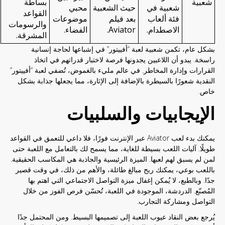
شعبية
بساطة
شعبية في
حيث الشعبية
محبي
القواعد
فئة ألعاب
بعد فيلم
موضوعات
والرسومات
الاصطدام.
Aviator.
الفضاء.
المشرقة.
بشكل عام، تكمن شعبية لعبة “أفييتور” في إشباعها لحاجة إنسانية
راسخة. يبدو أن اللاعبين يجدونها فرصة لاختبار قدراتهم في اتخاذ
القرارات وإدارة المخاطر. في عالم مليء بالغموض، تُضفي لعبة “أفييتور”
النقدية شعورًا بالسيطرة بالإضافة إلى الإثارة، مما يجعلها جذابة بشكل
خاص.
الإيجابيات والسلبيات
يمكنك بدء لعب Aviator عبر الإنترنت فورًا، فلا داعي للتعمق في القواعد
طويلًا. آليات اللعب بسيطة للغاية، مما يسمح لك بالتعامل مع اللعبة حتى
لمن لم يسبق لهم لعبها. الميزة الرئيسية والجاذبة هي المكاسب الحقيقية.
باللعب بوعي، يمكنك ربح مبالغ طائلة، والأهم من ذلك، في وقت قصير
جدًا. وبالطبع، لا يُمكن إغفال ميزة التواصل الاجتماعي التي اهتم بها
المُصنّع. الدردشة، الموجودة في اللعبة، تُحسّن فرص الفوز من خلال
التواصل ومشاركة التجارب.
يُرجع بعض النقاد عيوب اللعبة إلى تصميمها البسيط. ومن المحتمل جدًا