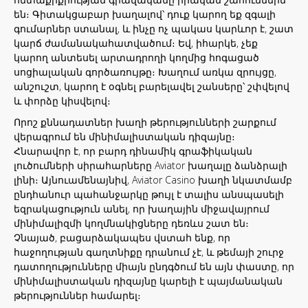
են։ Գիտակցաբար խաղալով՝ դուք կարող եք զգալի
գումարներ ստանալ, և ինչը ոչ պակաս կարևոր է, շատ
կարճ ժամանակահատվածում։ Եվ, իհարկե, չեք
կարող անտեսել արտադրողի կողմից հոգացած
սոցիալական գործառույթը։ Խաղում առկա զրույցը,
անշուշտ, կարող է օգնել բարելավել շանսերը՝ շփվելով
և փորձը կիսվելով։
Որոշ քննադատներ խաղի թերությունների շարքում
վերագրում են մինիմալիստական ​​դիզայնը։
Հնարավոր է, որ բարդ դինամիկ գրաֆիկական
լուծումների սիրահարները Aviator խաղալը ձանձրալի
լինի։ Այնուամենայնիվ, Aviator Casino խաղի նկատմամբ
ընդհանուր պահանջարկը թույլ է տալիս անսպասելի
եզրակացություն անել, որ խաղային միջավայրում
մինիմալիզմի կողմնակիցները դեռևս շատ են։
Չնայած, բացարձակապես վստահ ենք, որ
հաջողության գաղտնիքը դրանում չէ, և թեմայի շուրջ
դատողությունները միայն ընդգծում են այն փաստը, որ
մինիմալիստական ​​դիզայնը կարելի է պայմանական
թերություններ համարել։