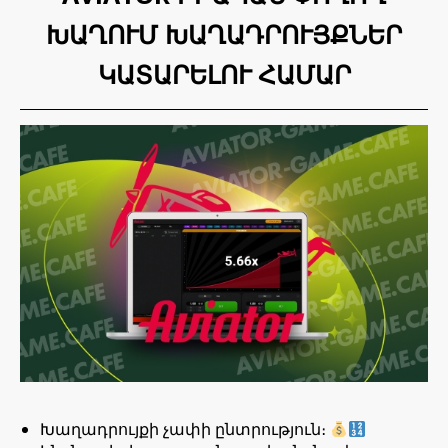
ԽԱՂՈՒՄ ԽԱՂԱԴՐՈՒՅՔՆԵՐ
ԿԱՏԱՐԵԼՈՒ ՀԱՄԱՐ
Խաղադրույքի չափի ընտրություն։