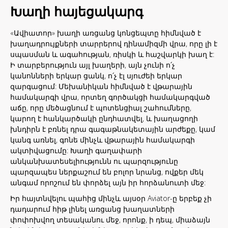
Խաղի հայեցակարգ
«Ավիատոր» խաղի առցանց կոնցեպտը հիմնված է
խաղադրույքների տարրերով դինամիզմի վրա, որը լի է
սպասման և ագահության, ռիսկի և հաշվարկի խաղ է:
Ի տարբերություն այլ խաղերի, այն չունի ո՛չ
կանոնների երկար ցանկ, ո՛չ էլ սյուժեի երկար
զարգացում: Մեխանիկան հիմնված է վթարային
համակարգի վրա, որտեղ գործակցի համակարգված
աճը, որը մեծացնում է պոտենցիալ շահումները,
կարող է հանկարծակի ընդհատվել, և խաղացողի
խնդիրն է բռնել դրա գագաթնակետային արժեքը, կամ
կանգ առնել, գոնե մինչև վթարային համակարգի
ակտիվացումը: Խաղի գաղափարի
անկանխատեսելիությունն ու պարզությունը
պարզապես ներքաշում են բոլոր նրանց, ովքեր մեկ
անգամ որոշում են փորձել այն իր հորձանուտի մեջ:
Իր հայտնվելու պահից մինչև այսօր Aviator-ը երբեք չի
դադարում հիթ լինել առցանց խաղատների
փոփոխվող տեսականու մեջ, որոնք, ի դեպ, միաձայն