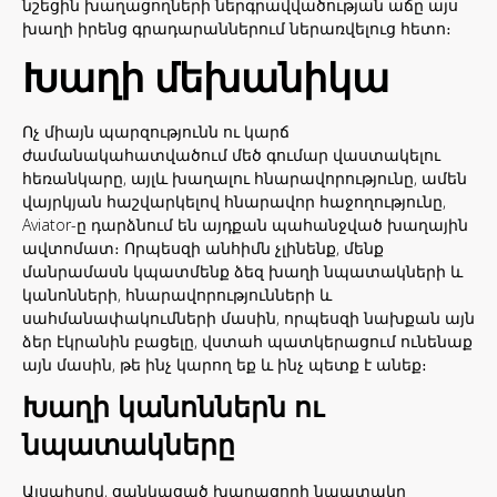
նշեցին խաղացողների ներգրավվածության աճը այս
խաղի իրենց գրադարաններում ներառվելուց հետո։
Խաղի մեխանիկա
Ոչ միայն պարզությունն ու կարճ
ժամանակահատվածում մեծ գումար վաստակելու
հեռանկարը, այլև խաղալու հնարավորությունը, ամեն
վայրկյան հաշվարկելով հնարավոր հաջողությունը,
Aviator-ը դարձնում են այդքան պահանջված խաղային
ավտոմատ։ Որպեսզի անհիմն չլինենք, մենք
մանրամասն կպատմենք ձեզ խաղի նպատակների և
կանոնների, հնարավորությունների և
սահմանափակումների մասին, որպեսզի նախքան այն
ձեր էկրանին բացելը, վստահ պատկերացում ունենաք
այն մասին, թե ինչ կարող եք և ինչ պետք է անեք։
Խաղի կանոններն ու
նպատակները
Այսպիսով, ցանկացած խաղացողի նպատակը