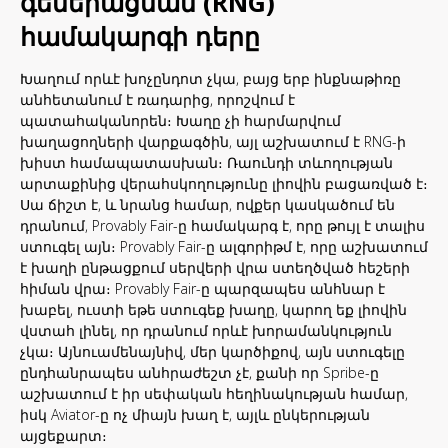
գեներացման (RNG)
համակարգի դերը
Խաղում որևէ խոչընդոտ չկա, բայց երբ ինքնաթիռը
անհետանում է ռադարից, որոշվում է
պատահականորեն։ Խաղը չի հարմարվում
խաղացողների վարքագծին, այլ աշխատում է RNG-ի
խիստ համապատասխան։ Ռաունդի տևողության
արտաքինից վերահսկողությունը լիովին բացառված է։
Սա ճիշտ է, և նրանց համար, ովքեր կասկածում են
դրանում, Provably Fair-ը համակարգ է, որը թույլ է տալիս
ստուգել այն։ Provably Fair-ը ալգորիթմ է, որը աշխատում
է խաղի ընթացքում սերվերի վրա ստեղծված հեշերի
հիման վրա։ Provably Fair-ը պարզապես անհնար է
խաբել, ուստի եթե ստուգեք խաղը, կարող եք լիովին
վստահ լինել, որ դրանում որևէ խորամանկություն
չկա։ Այնուամենայնիվ, մեր կարծիքով, այն ստուգելը
ընդհանրապես անհրաժեշտ չէ, քանի որ Spribe-ը
աշխատում է իր սեփական հեղինակության համար,
իսկ Aviator-ը ոչ միայն խաղ է, այլև ընկերության
այցեքարտ։