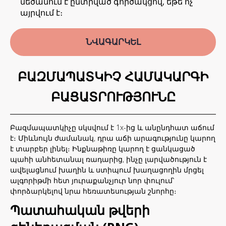
մեծանում է ընտրված գործակցով, եթե ոչ՝
այրվում է։
ՆՎԱԳԱՐԿԵԼ
ԲԱԶՄԱՊԱՏԿԻՉ ՀԱՄԱԿԱՐԳԻ
ԲԱՑԱՏՐՈՒԹՅՈՒՆԸ
Բազմապատկիչը սկսվում է 1x-ից և անընդհատ աճում
է։ Միևնույն ժամանակ, դրա աճի արագությունը կարող
է տարբեր լինել։ Ինքնաթիռը կարող է ցանկացած
պահի անհետանալ ռադարից, ինչը լարվածություն է
ավելացնում խաղին և ստիպում խաղացողին մրցել
ալգորիթմի հետ յուրաքանչյուր նոր փուլում՝
փորձարկելով նրա հեռատեսության շնորհը։
Պատահական թվերի