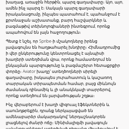
խաղաց, առաջին հերթին, պարզ գաղափարը։ Այո, այո,
ամեն ինչ պարզ է։ Սակայն պարզ գաղափարի
իրականացումը, ինչպես պատահում է, պահանջում է
քրտնաջան աշխատանք, բարդ հաշվարկներ և
բազմաթիվ տեխնոլոգիաների ինտեգրում, որոնք
ապահովում են լայն հաջողություն։
Պետք է նշել, որ Spribe-ի մշակողները իրենց
լավագույնս են հաղթահարել խնդիրը։ Հիմնադրումից
ի վեր ընկերությունը կենտրոնացել է այնպիսի
խաղերի ստեղծման վրա, որոնք համատեղում են
ընկալման պարզությունը և բազմաշերտ հետաքրքիր
փորձը։ Aviator խաղը՝ ստեղծողների սիրելի
գաղափարը, իսկապես յուրահատուկ և կաշառող
տարրական տիրապետման համար, բայց միևնույն
ժամանակ դինամիկ և լի անակնկալի տարրերով,
որոնք ստեղծում են լարվածության շղթա։
Ինչ վերաբերում է խաղի վիզուալ էֆեկտներին և
սաունդթրեքին, դրանք ներկայացված են
ամենաբարձր մակարդակով՝ ներդաշնակորեն
լրացնելով ժանրի ոճը։ Մինիմալիզմի լավագույն
ավանդույթներով ստեղծված դիզայնը միաձուլվում է