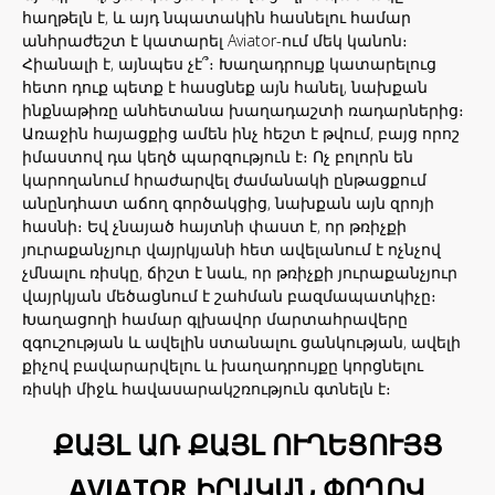
հաղթելն է, և այդ նպատակին հասնելու համար
անհրաժեշտ է կատարել Aviator-ում մեկ կանոն։
Հիանալի է, այնպես չէ՞։ Խաղադրույք կատարելուց
հետո դուք պետք է հասցնեք այն հանել, նախքան
ինքնաթիռը անհետանա խաղադաշտի ռադարներից։
Առաջին հայացքից ամեն ինչ հեշտ է թվում, բայց որոշ
իմաստով դա կեղծ պարզություն է։ Ոչ բոլորն են
կարողանում հրաժարվել ժամանակի ընթացքում
անընդհատ աճող գործակցից, նախքան այն զրոյի
հասնի։ Եվ չնայած հայտնի փաստ է, որ թռիչքի
յուրաքանչյուր վայրկյանի հետ ավելանում է ոչնչով
չմնալու ռիսկը, ճիշտ է նաև, որ թռիչքի յուրաքանչյուր
վայրկյան մեծացնում է շահման բազմապատկիչը։
Խաղացողի համար գլխավոր մարտահրավերը
զգուշության և ավելին ստանալու ցանկության, ավելի
քիչով բավարարվելու և խաղադրույքը կորցնելու
ռիսկի միջև հավասարակշռություն գտնելն է։
ՔԱՅԼ ԱՌ ՔԱՅԼ ՈՒՂԵՑՈՒՅՑ
AVIATOR ԻՐԱԿԱՆ ՓՈՂՈՎ