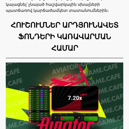
կայացնել՝ չնայած հաշվարկային սխալների
պատճառով կարճաժամկետ տատանումներին։
ՀՈՒՇՈՒՄՆԵՐ ԱՐԴՅՈՒՆԱՎԵՏ
ՖՈՆԴԵՐԻ ԿԱՌԱՎԱՐՄԱՆ
ՀԱՄԱՐ