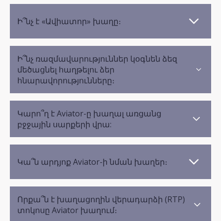
Ի՞նչ է «Ավիատոր» խաղը։
Ի՞նչ ռազմավարություններ կօգնեն ձեզ
մեծացնել հաղթելու ձեր
հնարավորությունները։
Կարո՞ղ է Aviator-ը խաղալ առցանց
բջջային սարքերի վրա:
Կա՞ն արդյոք Aviator-ի նման խաղեր։
Որքա՞ն է խաղացողին վերադարձի (RTP)
տոկոսը Aviator խաղում։