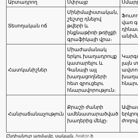
Արտադրող
Սփրայբ
Սմարթ
Մինիմալիստական,
Ֆուտ
շեշտը դնելով
վառ գ
Տեսողական ոճ
թվերի և
դինա
ինքնաթիռի թռիչքի
անիմա
գրաֆիկայի վրա։
Միաժամանակ
երկու խաղադրույք
Կարգ
կատարելու և
լայն 
Հատկանիշներ
Գանայի այլ
ավտո
խաղացողների
խաղա
հետ զրուցելու
հնարա
հնարավորություն։
Քրաշի ժանրի
Ավիա
Հանրաճանաչություն
ամենատարածված
երկրո
խաղերից մեկը։
ժողով
Ընդհանուր առմամբ, սակայն, Aviator-ի