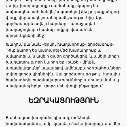
չափը, խաղադրույքի ժամանակը, կարող են
նախապես սահմանվել՝ ազատելով ձեզ յուրաքանչյուր
փուլը վերահսկելու անհրաժեշտությունից: Այս
գործառույթն ավելի հարմար է առաջադեմ
խաղացողների համար, ովքեր վստահ են
արդյունքների մեջ:
Խաղում կա նաև «երկու խաղադրույք» գործառույթ։
Դուք կարող եք կատարել մեծ խաղադրույք և
ավարտել այն ավելի ցածր գործակցով, և ավելի փոքր
խաղադրույք, որը կարող եք «քաշել» մինչև
առավելագույնը՝ սպասելով ամենաբարձր շահումները
տվող գործակիցներին։ Այս գործառույթը թույլ է տալիս
համատեղել ռազմավարությունները և միաժամանակ
անցկացնել երկու փորձ մեկ փուլի ընթացքում։
ԵԶՐԱԿԱՑՈՒԹՅՈՒՆ
Ցանկացած խաղամոլ գիտակ, ամենայն
հավանականությամբ, կվայելի Aviator խաղալը. սա մեր