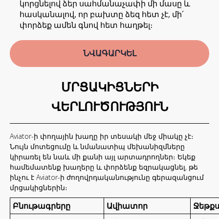
կորցնելով ձեր սահմանաչափի մի մասը և
հասկանալով, որ բախտը ձեզ հետ չէ, մի՛
փորձեք ամեն գնով հետ հաղթել։
ՆՎԱԳԱՐԿԵԼ
ՄՐՑԱԿԻՑՆԵՐԻ
ՎԵՐԼՈՒԾՈՒԹՅՈՒՆ
Aviator-ի փողային խաղը իր տեսակի մեջ միակը չէ։
Նույն մոտեցումը և նմանատիպ մեխանիզմները
կիրառել են նաև մի քանի այլ արտադրողներ։ Եկեք
համեմատենք խաղերը և փորձենք եզրակացնել, թե
ինչու է Aviator-ի ժողովրդականությունը գերազանցում
մրցակիցներին։
Բնութագրերը
Ավիատոր
Ջեթք