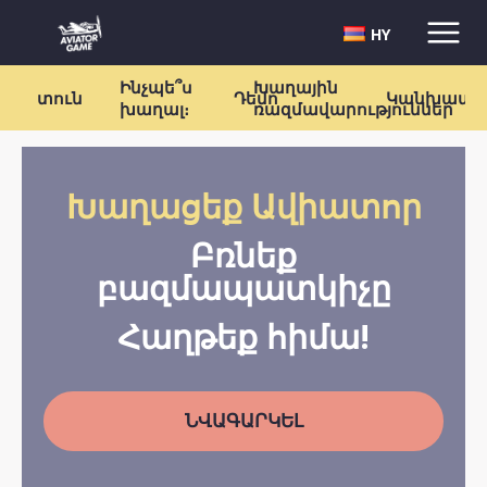
HY
Ինչպե՞ս
Խաղային
տուն
Դեմո
Կանխատե
խաղալ։
ռազմավարություններ
Խաղացեք Ավիատոր
Բռնեք
բազմապատկիչը
Հաղթեք հիմա!
ՆՎԱԳԱՐԿԵԼ