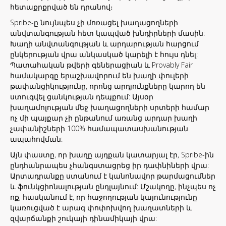
հետաքրքրված են դրանով։
Spribe-ը նույնպես չի մոռացել խաղացողների
անվտանգության հետ կապված խնդիրների մասին:
Խաղի անվտանգության և արդարության հարցում
ընկերության վրա անկասկած կարելի է հույս դնել:
Պատահական թվերի գեներացիան և Provably Fair
համակարգը երաշխավորում են խաղի փուլերի
թափանցիկությունը, որոնց արդյունքները կարող են
ստուգվել ցանկության դեպքում: Այսօր
խաղամոլության մեջ խաղացողների սրտերի համար
ոչ մի պայքար չի ընթանում առանց արդար խաղի
չափանիշների 100% համապատասխանության
ապահովման:
Այն փաստը, որ խաղը այդքան կատարյալ էր, Spribe-ին
ընդհանրապես չհանգստացրեց իր դափնիների վրա:
Արտադրանքը ստանում է կանոնավոր թարմացումներ
և ֆունկցիոնալության ընդլայնում: Մշակողը, ինչպես ոչ
ոք, հասկանում է, որ հաջողության կայունությունը
կառուցված է արագ փոփոխվող խաղատների և
զվարճանքի շուկայի դինամիկայի վրա: