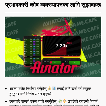
प्रभावकारी कोष व्यवस्थापनका लागि सुझावहरू
आफ्नो बजेट निर्धारण गर्नुहोस्
तपाईं कति खर्च गर्न इच्छुक
हुनुहुन्छ भन्ने निर्णय अटल हुनुपर्छ।
एकैचोटि सम्पूर्ण रकम बाजी नगर्नुहोस्:
तपाईंको रमाइलो बिगार्न