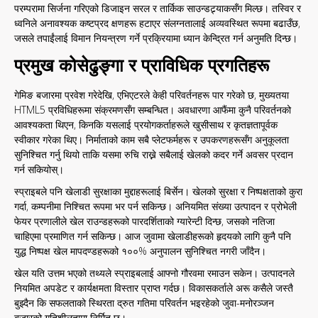
परम्परामा सिर्जना गरिएको डिजाइन सरल र तार्किक साउन्डट्र्याकसँग मिल्छ। तस्विर र
ध्वनिले अनावश्यक कष्टप्रद क्षणहरू हटाएर संलग्नतालाई अव्यवस्थित रूपमा बढाउँछ,
जसले तपाईंलाई विमान नियन्त्रण गर्ने प्रक्रियामा ध्यान केन्द्रित गर्न अनुमति दिन्छ।
प्रमुख कोसेढुङ्गा र प्राविधिक प्रगतिहरू
गेमिङ बजारमा प्रवेश गरेदेखि, एभिएटरले केही परिवर्तनहरू पार गरेको छ, मुख्यतया
HTML5 प्रविधिहरूमा संक्रमणसँग सम्बन्धित। अवधारणा आफैंमा कुनै परिवर्तनको
आवश्यकता थिएन, किनकि यसलाई प्रयोगकर्ताहरूले खुसीसाथ र कृतज्ञतापूर्वक
स्वीकार गरेका थिए। निर्माताको काम सबै प्लेटफर्महरू र उपकरणहरूसँग अनुकूलता
सुनिश्चित गर्नु थियो ताकि यसमा रुचि राख्ने सबैलाई खेलको कदर गर्ने अवसर प्रदान
गर्न सकियोस्।
स्प्राइबले पनि खेलाडी सुरक्षाका मुद्दाहरूलाई बिर्सेन। खेलको सुरक्षा र निष्पक्षताको कुरा
गर्दा, कम्पनीमा निश्चित रूपमा भर पर्न सकिन्छ। अनियमित संख्या उत्पादन र प्रोभेली
फेयर प्रणालीले खेल राउन्डहरूको पारदर्शिताको ग्यारेन्टी दिन्छ, जसको नतिजा
चाहिएमा प्रमाणित गर्न सकिन्छ। आज जुवामा खेलाडीहरूको हृदयको लागि कुनै पनि
युद्ध निष्पक्ष खेल मापदण्डहरूको १००% अनुपालन सुनिश्चित नगरी जाँदैन।
खेल यति उत्तम भएको तथ्यले स्प्राइबलाई आफ्नो गौरवमा रमाउन सकेन। उत्पादनले
नियमित अपडेट र कार्यक्षमता विस्तार प्राप्त गर्दछ। विकासकर्ताले अरू कसैले जस्तै
बुझ्दैन कि सफलताको स्थिरता द्रुत गतिमा परिवर्तन भइरहेको जुवा-मनोरञ्जन
बजारको गतिशीलतामा निर्मित छ।