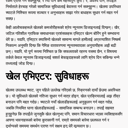
रकम प्राप्त गर्न सक्नुहुन्छ, र त्यो पनि कम महत्त्वपूर्ण कुरा। र, अवश्य पनि, तपाईंले
निर्माताले हेरचाह गरेको सामाजिक सुविधालाई बेवास्ता गर्न सक्नुहुन्न। खेलमा उपस्थित
च्याटले निश्चित रूपमा सञ्चार र अनुभवहरू साझा गरेर बाधाहरू सुधार गर्न मद्दत गर्न
सक्छ।
केही आलोचकहरूले खेलको कमजोरीहरूको श्रेय न्यूनतम डिजाइनलाई दिन्छन्। खैर,
जटिल गतिशील ग्राफिक समाधानका प्रशंसकहरू एभिएटर खेल्न बोरिंग हुने सम्भावना
धेरै छ। यद्यपि, एभिएटर क्यासिनो खेलको सामान्य मागले हामीलाई अप्रत्याशित निष्कर्ष
निकाल्न अनुमति दिन्छ कि गेमिङ वातावरणमा न्यूनतमवादका अनुयायीहरू अझै बढी
छन्। यद्यपि, यो पूर्ण रूपमा निश्चित छ कि सफलताको रहस्य यसमा छैन, र विषयमा
तर्कले केवल न्यूनतम डिजाइनलाई सशर्त बेफाइदाहरूको लागि श्रेय दिन सकिन्छ भन्ने
तथ्यलाई जोड दिन्छ।
खेल एभिएटर: सुविधाहरू
खेलमा उपलब्ध च्याट, जुन पहिले उल्लेख गरिएको छ, स्क्रिनको दायाँ छेउमा अवस्थित
छ। यो सुविधाले खेलको नतिजा सुधार गर्न मात्र होइन, खेल प्रक्रियालाई अझ तीव्र
बनाउन पनि मद्दत गर्दछ। च्याटले नयाँ खेलाडीहरूलाई अनुकूलन गर्न मद्दत गर्दछ,
जबकि नियमित घाना खेलाडीहरूलाई – सामाजिक सम्बन्ध बनाउन। तपाईं सहमत
हुनुहुनेछ कि तपाईंले जुनसुकै खेल खेल्नुभए पनि, समान विचारधारा भएका व्यक्तिहरूसँग
आफ्ना भावनाहरूको बारेमा कुराकानी गर्न, राम्रो समयको बारेमा छलफल गर्न र
दुर्भाग्यको समयमा समर्थन प्राप्त गर्न सक्षम हुनु धेरै मूल्यवान छ।