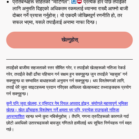
प्रतिबन्धहरू सहितको “मार्टिंगेल”:
प्रत्येक हार पछि तपाईंको
लागि अनुमति दिइएको अधिकतम रकमलाई ध्यानमा राख्दै आफ्नो बाजी
दोब्बर गर्ने प्रयास गर्नुहोस्। यो एकदमै जोखिमपूर्ण रणनीति हो, तर
सफल भएमा, यसले तपाईंलाई अन्तमा नाफा दिन्छ।
खेल्नुहोस्
तपाईंको बाजीमा सहजताको स्तर सीमित गरेर, र तपाईंको खेलहरूको नतिजा रेकर्ड
गरेर, तपाईंले केही ढाँचा पहिचान गर्न सक्षम हुन सक्नुहुन्छ जुन तपाईंले “महसुस” गर्न
सक्नुहुन्छ वा सम्भावित बाधाहरूको अनुमान गर्न सक्नुहुन्छ। थप विश्लेषणको लागि,
तपाईं धेरै जुवा साइटहरूमा प्रदान गरिएका अघिल्ला खेलहरूबाट तथ्याङ्कहरू प्रयोग
गर्न सक्नुहुन्छ।
कुनै पनि जुवा खेलमा, र एभिएटर गेम रियल अपवाद होइन, संयोगले महत्त्वपूर्ण भूमिका
खेल्छ। खेल ढाँचाहरू विश्लेषण गर्ने क्षमता भए पनि, प्रत्येक राउन्डको नतिजा
अप्रत्याशित
रहन्छ भन्ने कुरा नबिर्सनुहोस् । तैपनि, गणना त्रुटिहरूको कारणले गर्दा
छोटो अवधिको उतारचढावको बावजुद गणितले हामीलाई थप सूचित निर्णयहरू गर्न मद्दत
गर्छ।