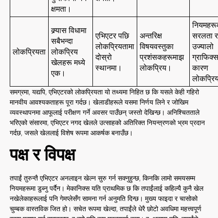
क्षमता।
नियमहरू
क्र्यास विधामा
एभिएटर पछि
अन्तरिक्ष
सरलता र
सबैभन्दा
लोकप्रियतामा
विषयवस्तुका
उज्यालो
लोकप्रियता
लोकप्रिय
दोस्रो
प्रशंसकहरूमाझ
ग्राफिक्
खेलहरू मध्ये
स्थानमा।
लोकप्रिय।
कारण
एक।
लोकप्रि
समग्रमा, यद्यपि, एभिएटरको लोकप्रियता यो तथ्यमा निहित छ कि यसले केही गहिरो
मानवीय आवश्यकताहरू पूरा गर्दछ। खेलाडीहरूले यसमा निर्णय लिने र जोखिम
व्यवस्थापनमा आफूलाई परीक्षण गर्ने अवसर पाउँछन् जस्तो देखिन्छ। अनिश्चितताले
भरिएको संसारमा, एभिएटर नगद खेलले उत्साहको अतिरिक्त नियन्त्रणको भ्रम प्रदान
गर्दछ, जसले खेललाई विशेष रूपमा आकर्षक बनाउँछ।
पक्ष र विपक्ष
तपाईं तुरुन्तै एभिएटर अनलाइन खेल्न सुरु गर्न सक्नुहुन्छ, किनकि लामो समयसम्म
नियमहरूमा डुब्नु पर्दैन। मेकानिक्स यति प्राथमिक छ कि तपाईंलाई कहिल्यै कुनै खेल
नखेलेकाहरूलाई पनि गेमप्लेसँग सामना गर्न अनुमति दिन्छ। मुख्य फाइदा र चासोको
चुम्बक वास्तविक जित हो। सचेत रूपमा खेल्दा, तपाईंले धेरै छोटो अवधिमा महत्त्वपूर्ण