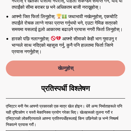
नपरोस् र खेलको पासोमा नपरोस्, पहिलो सेकेन्डमै समाप्त गर्न, यदि यो
तपाईंको सीमा बराबर छ भने अधिकतम बाजी नराख्नुहोस्।
आफ्नो जित फिर्ता लिनुहोस्:
जथाभावी नखेल्नुहोस्, एकचोटि
तपाईंले रोचक लाग्ने नाफा प्राप्त गर्नुभयो भने, एउटा गेमिङ सत्रको
समयमा यसलाई ठूलो आकारमा बढाउने प्रयास नगरी फिर्ता लिनुहोस्।
हारको पछि नलाग्नुहोस्:
आफ्नो सीमाको केही भाग गुमाउनु र
भाग्यले साथ नदिएको महसुस गर्नु, कुनै पनि हालतमा फिर्ता जित्ने
प्रयास नगर्नुहोस्।
खेल्नुहोस्
प्रतिस्पर्धी विश्लेषण
एभिएटर मनी गेम आफ्नो प्रकारको एक मात्र खेल होइन। धेरै अन्य निर्माताहरूले पनि
यही दृष्टिकोण र यस्तै मेकानिक्स प्रयोग गरेका थिए। खेलहरूको तुलना गरौं र
एभिएटरको लोकप्रियताले आफ्ना प्रतिस्पर्धीहरूलाई किन उछिनेको छ भन्ने निष्कर्ष
निकाल्ने प्रयास गरौं।