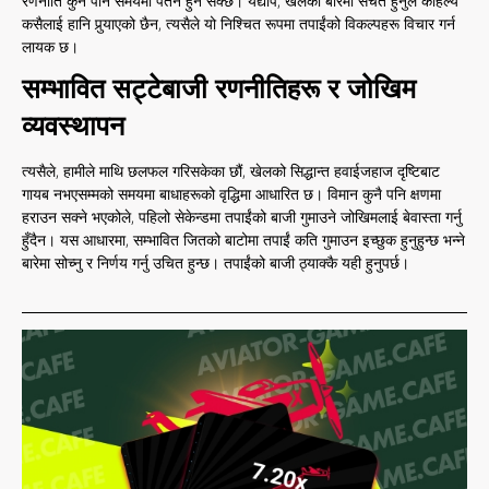
रणनीति कुनै पनि समयमा पतन हुन सक्छ। यद्यपि, खेलको बारेमा सचेत हुनुले कहिल्यै
कसैलाई हानि पुर्‍याएको छैन, त्यसैले यो निश्चित रूपमा तपाईंको विकल्पहरू विचार गर्न
लायक छ।
सम्भावित सट्टेबाजी रणनीतिहरू र जोखिम
व्यवस्थापन
त्यसैले, हामीले माथि छलफल गरिसकेका छौं, खेलको सिद्धान्त हवाईजहाज दृष्टिबाट
गायब नभएसम्मको समयमा बाधाहरूको वृद्धिमा आधारित छ। विमान कुनै पनि क्षणमा
हराउन सक्ने भएकोले, पहिलो सेकेन्डमा तपाईंको बाजी गुमाउने जोखिमलाई बेवास्ता गर्नु
हुँदैन। यस आधारमा, सम्भावित जितको बाटोमा तपाईं कति गुमाउन इच्छुक हुनुहुन्छ भन्ने
बारेमा सोच्नु र निर्णय गर्नु उचित हुन्छ। तपाईंको बाजी ठ्याक्कै यही हुनुपर्छ।