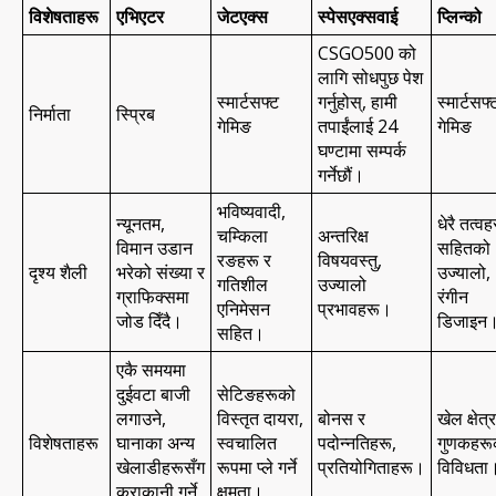
विशेषताहरू
एभिएटर
जेटएक्स
स्पेसएक्सवाई
प्लिन्को
CSGO500 को
लागि सोधपुछ पेश
स्मार्टसफ्ट
गर्नुहोस्, हामी
स्मार्टसफ्
निर्माता
स्प्रिब
गेमिङ
तपाईंलाई 24
गेमिङ
घण्टामा सम्पर्क
गर्नेछौं।
भविष्यवादी,
न्यूनतम,
धेरै तत्वह
चम्किला
अन्तरिक्ष
विमान उडान
सहितको
रङहरू र
विषयवस्तु,
दृश्य शैली
भरेको संख्या र
उज्यालो,
गतिशील
उज्यालो
ग्राफिक्समा
रंगीन
एनिमेसन
प्रभावहरू।
जोड दिँदै।
डिजाइन
सहित।
एकै समयमा
दुईवटा बाजी
सेटिङहरूको
लगाउने,
विस्तृत दायरा,
बोनस र
खेल क्षेत्
विशेषताहरू
घानाका अन्य
स्वचालित
पदोन्नतिहरू,
गुणकहरू
खेलाडीहरूसँग
रूपमा प्ले गर्ने
प्रतियोगिताहरू।
विविधता
कुराकानी गर्ने
क्षमता।