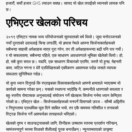
हजारौं, सयौं हजार GHS ल्याउन सक्छ। सायद यो खेल तपाईंको ध्यानको लायक पनि
छ।
एभिएटर खेलको परिचय
२०१९ एभिएटर नामक भव्य परियोजनाको सुरुवातको वर्ष थियो। जुवा मनोरञ्जनको
नयाँ पुस्ताको उदयलाई चिन्ह लगाउँदै, यो क्र्यास गेमले आफ्ना सिर्जनाकर्ताहरूको
सबैभन्दा साहसी अपेक्षाहरू मात्र पूरा गरेन, तर ती अपेक्षाहरूभन्दा बढी पनि पार गर्यो।
र यो सफलतामा, सबैभन्दा पहिले, एक साधारण अवधारणाले भूमिका खेलेको थियो। हो,
हो, सबै कुरा सरल छ। यद्यपि, एक साधारण विचारको प्राप्ति, जस्तै यो हुन्छ, मेहनती
काम, जटिल गणना र धेरै प्रविधिहरूको एकीकरण आवश्यक पर्दछ जसले व्यापक
सफलता सुनिश्चित गर्दछ।
यो कुरा ध्यान दिनुपर्छ कि स्प्राइबका विकासकर्ताहरूले आफ्नो क्षमताले भ्याएसम्म यो
कार्यको सामना गरेका छन्। यसको स्थापना भएदेखि नै, कम्पनीले धारणाको सरलता र
बहु-स्तरीय रोमाञ्चक अनुभवलाई संयोजन गर्ने खेलहरू सिर्जना गर्नमा ध्यान केन्द्रित
गरेको छ। एभिएटर खेल – सिर्जनाकर्ताहरूको मनपर्ने दिमागको उपज – साँच्चै अद्वितीय
र निपुणतामा प्राथमिक घूस दिने साबित भयो, तर एकै समयमा गतिशील र तनावको
स्ट्रिङ सिर्जना गर्ने आश्चर्यका तत्वहरूले भरिएको।
खेलको दृश्य र साउन्डट्र्याकको लागि, तिनीहरू उच्चतम स्तरमा प्रदर्शन गरिन्छन्,
सामंजस्यपूर्ण रूपमा विधाको शैलीलाई पूरक बनाउँछन्। न्यूनतमवादको उत्कृष्ट