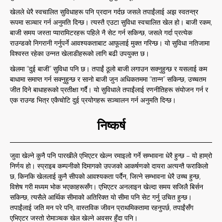
खेलले धेरै स्वचालित सुविधाहरू पनि प्रदान गर्दछ जसले तपाईंलाई अझ स्वतन्त्र
रूपमा सञ्चार गर्न अनुमति दिन्छ। त्यस्तै एउटा सुविधा स्वचालित खेल हो। बाजी रकम,
बाजी समय जस्ता प्यारामिटरहरू पहिले नै सेट गर्न सकिन्छ, जसले गर्दा प्रत्येक
राउन्डको निगरानी गर्नुपर्ने आवश्यकताबाट आफूलाई मुक्त गरिन्छ। यो सुविधा नतिजामा
विश्वस्त रहेका उन्नत खेलाडीहरूको लागि बढी उपयुक्त छ।
खेलमा “दुई बाजी” सुविधा पनि छ। तपाईं ठूलो बाजी लगाउन सक्नुहुन्छ र यसलाई कम
बाधामा समाप्त गर्न सक्नुहुन्छ र सानो बाजी जुन अधिकतममा “तान्न” सकिन्छ, उच्चतम
जीत दिने बाधाहरूको प्रतीक्षा गर्दै। यो सुविधाले तपाईंलाई रणनीतिहरू संयोजन गर्न र
एक राउन्ड भित्र एकैचोटि दुई प्रयोगहरू सञ्चालन गर्न अनुमति दिन्छ।
निष्कर्ष
जुवा खेल्ने कुनै पनि पारखीले एभिएटर खेल्न रमाइलो गर्ने सम्भावना धेरै हुन्छ – यो हाम्रो
निर्णय हो। स्प्राइब कम्पनीको दिमागको उपजको आकर्षणको दायरा अत्यन्तै फराकिलो
छ, किनकि खेललाई कुनै सीपको आवश्यकता पर्दैन, जित्ने सम्भावना धेरै उच्च हुन्छ,
विशेष गरी मध्यम भोक भएकाहरूसँग। एभिएटर अनलाइन खेल्दा समय सजिलै बिर्सन
सकिन्छ, त्यसैले आर्थिक सीमाको अतिरिक्त यो सीमा पनि सेट गर्नु उचित हुन्छ।
तपाईंलाई जति मन परे पनि, वास्तविक जीवन प्राथमिकतामा रहनुपर्छ, तपाईंसँग
एभिएटर जस्तो रोमाञ्चक खेल खेल्ने अवसर हुँदा पनि।