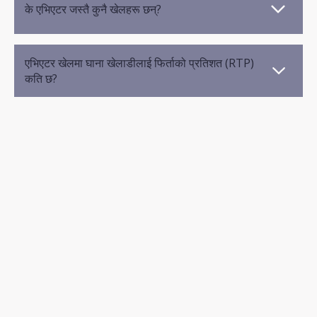
के एभिएटर जस्तै कुनै खेलहरू छन्?
एभिएटर खेलमा घाना खेलाडीलाई फिर्ताको प्रतिशत (RTP)
कति छ?