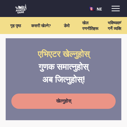
NE
खेल
भविष्यवाणी
गृह पृष्ठ
कसरी खेल्ने?
डेमो
रणनीतिहरू
गर्ने व्यक्ति
एभिएटर खेल्नुहोस्
गुणक समात्नुहोस्
अब जित्नुहोस्!
खेल्नुहोस्