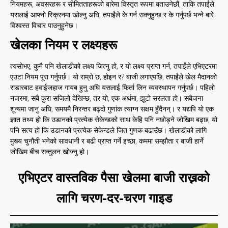
नियमहरू, अवसरहरू र सीमितताहरूको बारेमा विस्तृत रूपमा बताउनेछौं, ताकि तपाईंले
यसलाई आफ्नो स्क्रिनमा खोल्नु अघि, तपाईंले के गर्न सक्नुहुन्छ र के गर्नुपर्छ भन्ने बारे
विश्वस्त विचार पाउनुहुनेछ।
खेलका नियम र लक्ष्यहरू
त्यसोभए, कुनै पनि खेलाडीको लक्ष्य जित्नु हो, र यो लक्ष्य प्राप्त गर्न, तपाईंले एभिएटरमा
एउटा नियम पूरा गर्नुपर्छ। यो राम्रो छ, होइन र? बाजी लगाएपछि, तपाईंले खेल मैदानको
राडारबाट हवाईजहाज गायब हुनु अघि यसलाई फिर्ता लिन व्यवस्थापन गर्नुपर्छ। पहिलो
नजरमा, सबै कुरा सजिलो देखिन्छ, तर यो, एक अर्थमा, झूटो सरलता हो। सबैजना
शून्यमा जानु अघि, समयमै निरन्तर बढ्दो गुणांक त्याग्न सक्षम हुँदैनन्। र यद्यपि यो एक
ज्ञात तथ्य हो कि उडानको प्रत्येक सेकेन्डको साथ केहि पनि नछोड्ने जोखिम बढ्छ, यो
पनि सत्य हो कि उडानको प्रत्येक सेकेन्डले जित गुणक बढाउँछ। खेलाडीको लागि
मुख्य चुनौती भनेको सावधानी र बढी प्राप्त गर्ने इच्छा, कममा सम्झौता र बाजी हार्ने
जोखिम बीच सन्तुलन खोज्नु हो।
एभिएटर वास्तविक पैसा खेलमा बाजी राख्नको
लागि चरण-दर-चरण गाइड