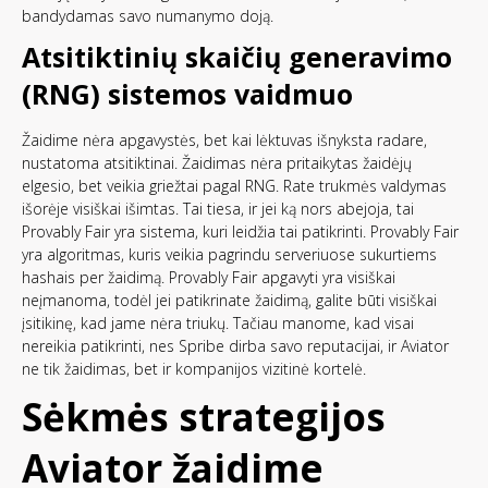
bandydamas savo numanymo doją.
Atsitiktinių skaičių generavimo
(RNG) sistemos vaidmuo
Žaidime nėra apgavystės, bet kai lėktuvas išnyksta radare,
nustatoma atsitiktinai. Žaidimas nėra pritaikytas žaidėjų
elgesio, bet veikia griežtai pagal RNG. Rate trukmės valdymas
išorėje visiškai išimtas. Tai tiesa, ir jei ką nors abejoja, tai
Provably Fair yra sistema, kuri leidžia tai patikrinti. Provably Fair
yra algoritmas, kuris veikia pagrindu serveriuose sukurtiems
hashais per žaidimą. Provably Fair apgavyti yra visiškai
neįmanoma, todėl jei patikrinate žaidimą, galite būti visiškai
įsitikinę, kad jame nėra triukų. Tačiau manome, kad visai
nereikia patikrinti, nes Spribe dirba savo reputacijai, ir Aviator
ne tik žaidimas, bet ir kompanijos vizitinė kortelė.
Sėkmės strategijos
Aviator žaidime