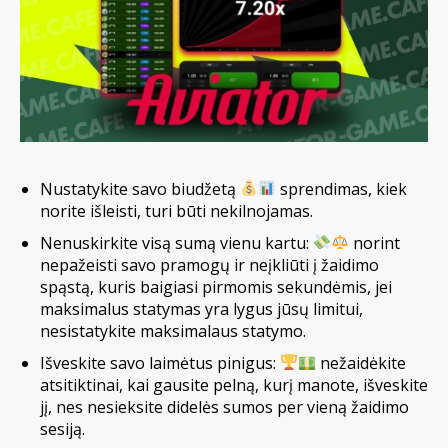
Nustatykite savo biudžetą
sprendimas, kiek
norite išleisti, turi būti nekilnojamas.
Nenuskirkite visą sumą vienu kartu:
norint
nepažeisti savo pramogų ir neįkliūti į žaidimo
spąstą, kuris baigiasi pirmomis sekundėmis, jei
maksimalus statymas yra lygus jūsų limitui,
nesistatykite maksimalaus statymo.
Išveskite savo laimėtus pinigus:
nežaidėkite
atsitiktinai, kai gausite pelną, kurį manote, išveskite
jį, nes nesieksite didelės sumos per vieną žaidimo
sesiją.