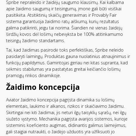
Spribe nepraleido ir žaidėjų saugumo klausimų. Kai kalbama
apie žaidimo saugumą ir teisingumą, įmonė gali būti visiškai
pasitikėta. Atsitiktinių skaičių generavimas ir Provably Fair
sistema garantuoja žaidimo ratų aiškumą, kurių rezultatus
galima patikrinti, jeigu tai norima. Šiandien nė vienas žaidėjų
širdžių kovos dėl lošimų nebevyksta be 100% atitinkamumo
teisingų žaidimo standartams.
Tai, kad žaidimas pasirodė toks perfektiškas, Spribe neleido
pasidaryti laimingų. Produktas gauna nuolatinius atnaujinimus ir
funkcijų papildymus. Gamintojas geriau nei kitas supranta, kad
sėkmės stabilumas yra pastatytas greitai keičiančio lošimų
pramogų rinkos dinamikoje.
Žaidimo koncepcija
Aviator žaidimo koncepcija pagrįsta dinamika su lošimų
elementais, laukimo ir alkanos, rizikos ir skaičiavimo žaidimu.
Skirtingai nei kiti žaidimai, jis neturi ilgų taisyklių sąrašų, nei ilgų
siužeto vystymo. Mechanika pagrįsta avarijos sistemos, kurioje
sisteminis koeficiento augimas, didinantis galimus laimėjimus,
gali staigiai nutraukti, o žaidėjo užduotis yra užfiksuoti jo