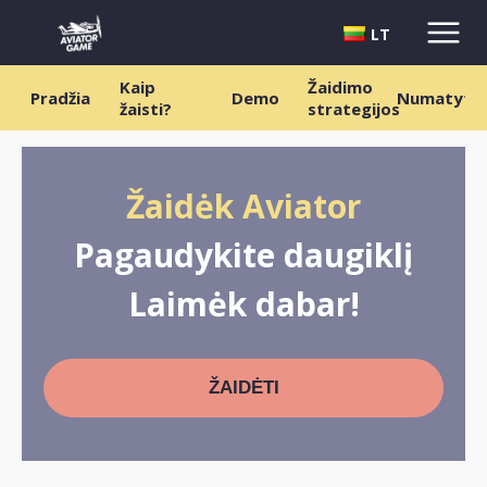
LT
Kaip
Žaidimo
Pradžia
Demo
Numatytoj
žaisti?
strategijos
Žaidėk Aviator
Pagaudykite daugiklį
Laimėk dabar!
ŽAIDĖTI