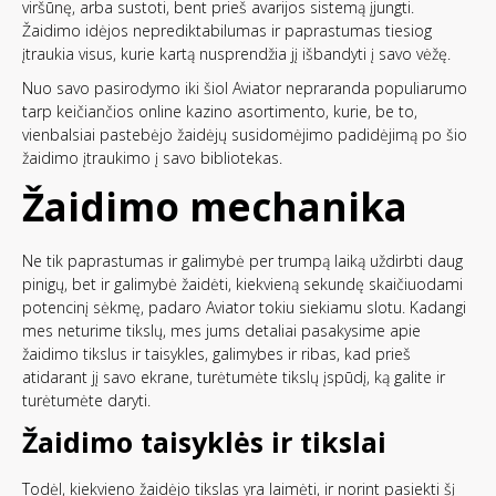
viršūnę, arba sustoti, bent prieš avarijos sistemą įjungti.
Žaidimo idėjos neprediktabilumas ir paprastumas tiesiog
įtraukia visus, kurie kartą nusprendžia jį išbandyti į savo vėžę.
Nuo savo pasirodymo iki šiol Aviator nepraranda populiarumo
tarp keičiančios online kazino asortimento, kurie, be to,
vienbalsiai pastebėjo žaidėjų susidomėjimo padidėjimą po šio
žaidimo įtraukimo į savo bibliotekas.
Žaidimo mechanika
Ne tik paprastumas ir galimybė per trumpą laiką uždirbti daug
pinigų, bet ir galimybė žaidėti, kiekvieną sekundę skaičiuodami
potencinį sėkmę, padaro Aviator tokiu siekiamu slotu. Kadangi
mes neturime tikslų, mes jums detaliai pasakysime apie
žaidimo tikslus ir taisykles, galimybes ir ribas, kad prieš
atidarant jį savo ekrane, turėtumėte tikslų įspūdį, ką galite ir
turėtumėte daryti.
Žaidimo taisyklės ir tikslai
Todėl, kiekvieno žaidėjo tikslas yra laimėti, ir norint pasiekti šį