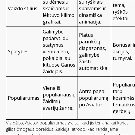
su dėmesiu
su ryškiais
tema,
Vaizdo stilius
skaičiams ir
spalvomis ir
ryškūs
lėktuvo kilimo
dinamiška
efektai.
grafikai.
animacija.
Galimybė
Platus
padaryti du
parinkčių
statymus
Bonusai i
diapazonas,
Ypatybės
vienu metu,
akcijos,
galimybė
pokalbiai su
turnyrai.
žaisti
kituose Ganos
automatiškai.
žaidėjais.
Populiaru
Viena iš
Antra pagal
tarp
populiariausių
Populiarumas
populiarumą
kosminės
žaidimų
po Aviator.
tematiko
avarijų žanre.
gerbėjų.
Vis dėlto, Aviator populiarumas yra tai, kad jis tenkina kai kurias
gilios žmogaus poreikius. Žaidėjai atrodo, kad randa jame