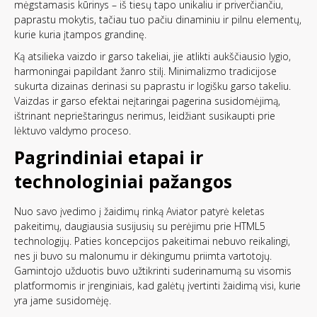
mėgstamasis kūrinys – iš tiesų tapo unikaliu ir priverčiančiu,
paprastu mokytis, tačiau tuo pačiu dinaminiu ir pilnu elementų,
kurie kuria įtampos grandinę.
Ką atsilieka vaizdo ir garso takeliai, jie atlikti aukščiausio lygio,
harmoningai papildant žanro stilį. Minimalizmo tradicijose
sukurta dizainas derinasi su paprastu ir logišku garso takeliu.
Vaizdas ir garso efektai neįtaringai pagerina susidomėjimą,
ištrinant neprieštaringus nerimus, leidžiant susikaupti prie
lėktuvo valdymo proceso.
Pagrindiniai etapai ir
technologiniai pažangos
Nuo savo įvedimo į žaidimų rinką Aviator patyrė keletas
pakeitimų, daugiausia susijusių su perėjimu prie HTML5
technologijų. Paties koncepcijos pakeitimai nebuvo reikalingi,
nes ji buvo su malonumu ir dėkingumu priimta vartotojų.
Gamintojo užduotis buvo užtikrinti suderinamumą su visomis
platformomis ir įrenginiais, kad galėtų įvertinti žaidimą visi, kurie
yra jame susidomėję.