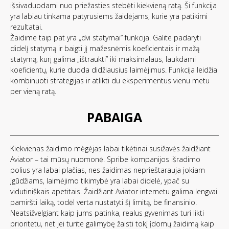
išsivaduodami nuo priežasties stebėti kiekvieną ratą. Ši funkcija
yra labiau tinkama patyrusiems žaidėjams, kurie yra patikimi
rezultatai.
Žaidime taip pat yra „dvi statymai” funkcija. Galite padaryti
didelį statymą ir baigti jį mažesnėmis koeficientais ir mažą
statymą, kurį galima „ištraukti” iki maksimalaus, laukdami
koeficientų, kurie duoda didžiausius laimėjimus. Funkcija leidžia
kombinuoti strategijas ir atlikti du eksperimentus vienu metu
per vieną ratą.
PABAIGA
Kiekvienas žaidimo mėgėjas labai tikėtinai susižavės žaidžiant
Aviator – tai mūsų nuomonė. Spribe kompanijos išradimo
polius yra labai plačias, nes žaidimas neprieštarauja jokiam
įgūdžiams, laimėjimo tikimybė yra labai didelė, ypač su
vidutiniškais apetitais. Žaidžiant Aviator internetu galima lengvai
pamiršti laiką, todėl verta nustatyti šį limitą, be finansinio.
Neatsižvelgiant kaip jums patinka, realus gyvenimas turi likti
prioritetu, net jei turite galimybę žaisti tokį įdomų žaidimą kaip