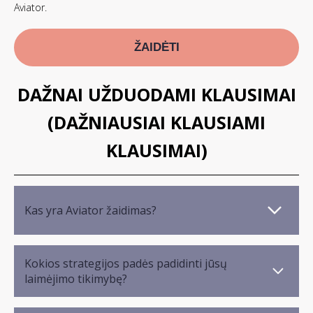
Aviator.
ŽAIDĖTI
DAŽNAI UŽDUODAMI KLAUSIMAI
(DAŽNIAUSIAI KLAUSIAMI
KLAUSIMAI)
Kas yra Aviator žaidimas?
Kokios strategijos padės padidinti jūsų
laimėjimo tikimybę?