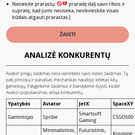
Nesiekite prarastų:
praradę dalį savo ribos ir
supratę, kad jums nesiseka, nesikvieskite visais
būdais atgauti prarastas.]
ŽAISTI
ANALIZĖ KONKURENTŲ
Aviator pinigų žaidimas nėra vienintelis savo rūšies žaidimas. Tą
patį principą ir panašias mechanikas naudojo keletas kitų
gamintojų. Palyginkime žaidimus ir bandykime išvysti, kodėl
Aviator populiarumas viršija konkurentų.
Ypatybės
Aviator
JetX
SpaceXY
Smartsoft
Gamintojas
Spribe
CSGO500
Gaming
Minimalistinis,
Futuristinis,
Kosminė