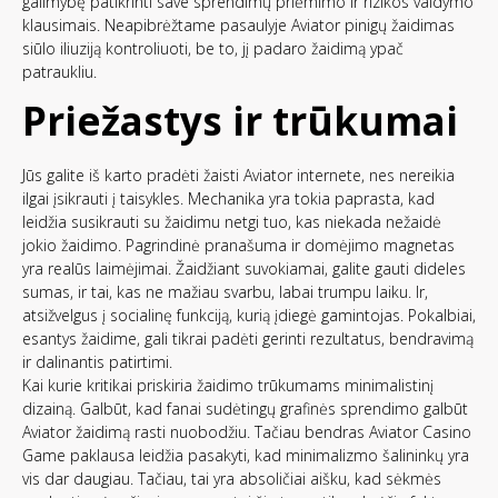
galimybę patikrinti save sprendimų priėmimo ir rizikos valdymo
klausimais. Neapibrėžtame pasaulyje Aviator pinigų žaidimas
siūlo iliuziją kontroliuoti, be to, jį padaro žaidimą ypač
patraukliu.
Priežastys ir trūkumai
Jūs galite iš karto pradėti žaisti Aviator internete, nes nereikia
ilgai įsikrauti į taisykles. Mechanika yra tokia paprasta, kad
leidžia susikrauti su žaidimu netgi tuo, kas niekada nežaidė
jokio žaidimo. Pagrindinė pranašuma ir domėjimo magnetas
yra realūs laimėjimai. Žaidžiant suvokiamai, galite gauti dideles
sumas, ir tai, kas ne mažiau svarbu, labai trumpu laiku. Ir,
atsižvelgus į socialinę funkciją, kurią įdiegė gamintojas. Pokalbiai,
esantys žaidime, gali tikrai padėti gerinti rezultatus, bendravimą
ir dalinantis patirtimi.
Kai kurie kritikai priskiria žaidimo trūkumams minimalistinį
dizainą. Galbūt, kad fanai sudėtingų grafinės sprendimo galbūt
Aviator žaidimą rasti nuobodžiu. Tačiau bendras Aviator Casino
Game paklausa leidžia pasakyti, kad minimalizmo šalininkų yra
vis dar daugiau. Tačiau, tai yra absoličiai aišku, kad sėkmės