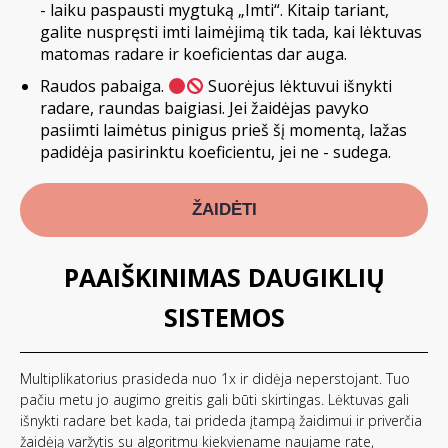
- laiku paspausti mygtuką „Imti“. Kitaip tariant,
galite nuspręsti imti laimėjimą tik tada, kai lėktuvas
matomas radare ir koeficientas dar auga.
Raudos pabaiga.
Suorėjus lėktuvui išnykti
radare, raundas baigiasi. Jei žaidėjas pavyko
pasiimti laimėtus pinigus prieš šį momentą, lažas
padidėja pasirinktu koeficientu, jei ne - sudega.
ŽAIDĖTI
PAAIŠKINIMAS DAUGIKLIŲ
SISTEMOS
Multiplikatorius prasideda nuo 1x ir didėja neperstojant. Tuo
pačiu metu jo augimo greitis gali būti skirtingas. Lėktuvas gali
išnykti radare bet kada, tai prideda įtampą žaidimui ir priverčia
žaidėją varžytis su algoritmu kiekviename naujame rate,