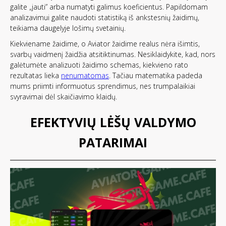
galite „jauti” arba numatyti galimus koeficientus. Papildomam
analizavimui galite naudoti statistiką iš ankstesnių žaidimų,
teikiama daugelyje lošimų svetainių.
Kiekviename žaidime, o Aviator žaidime realus nėra išimtis,
svarbų vaidmenį žaidžia atsitiktinumas. Nesiklaidykite, kad, nors
galėtumėte analizuoti žaidimo schemas, kiekvieno rato
rezultatas lieka
nenumatomas
. Tačiau matematika padeda
mums priimti informuotus sprendimus, nes trumpalaikiai
svyravimai dėl skaičiavimo klaidų.
EFEKTYVIŲ LĖŠŲ VALDYMO
PATARIMAI