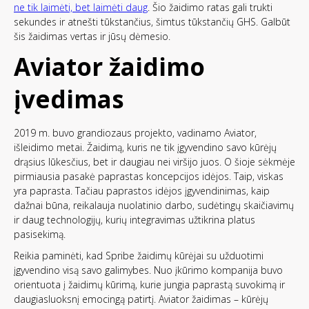
ne tik laimėti, bet laimėti daug
. Šio žaidimo ratas gali trukti
sekundes ir atnešti tūkstančius, šimtus tūkstančių GHS. Galbūt
šis žaidimas vertas ir jūsų dėmesio.
Aviator žaidimo
įvedimas
2019 m. buvo grandiozaus projekto, vadinamo Aviator,
išleidimo metai. Žaidimą, kuris ne tik įgyvendino savo kūrėjų
drąsius lūkesčius, bet ir daugiau nei viršijo juos. O šioje sėkmėje
pirmiausia pasakė paprastas koncepcijos idėjos. Taip, viskas
yra paprasta. Tačiau paprastos idėjos įgyvendinimas, kaip
dažnai būna, reikalauja nuolatinio darbo, sudėtingų skaičiavimų
ir daug technologijų, kurių integravimas užtikrina platus
pasisekimą.
Reikia paminėti, kad Spribe žaidimų kūrėjai su užduotimi
įgyvendino visą savo galimybes. Nuo įkūrimo kompanija buvo
orientuota į žaidimų kūrimą, kurie jungia paprastą suvokimą ir
daugiasluoksnį emocingą patirtį. Aviator žaidimas – kūrėjų