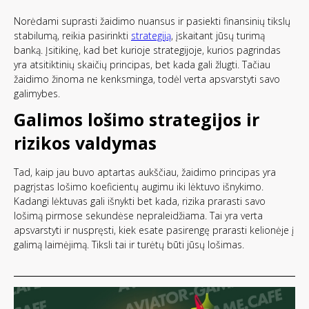
Norėdami suprasti žaidimo nuansus ir pasiekti finansinių tikslų
stabilumą, reikia pasirinkti
strategiją
, įskaitant jūsų turimą
banką. Įsitikinę, kad bet kurioje strategijoje, kurios pagrindas
yra atsitiktinių skaičių principas, bet kada gali žlugti. Tačiau
žaidimo žinoma ne kenksminga, todėl verta apsvarstyti savo
galimybes.
Galimos lošimo strategijos ir
rizikos valdymas
Tad, kaip jau buvo aptartas aukščiau, žaidimo principas yra
pagrįstas lošimo koeficientų augimu iki lėktuvo išnykimo.
Kadangi lėktuvas gali išnykti bet kada, rizika prarasti savo
lošimą pirmose sekundėse nepraleidžiama. Tai yra verta
apsvarstyti ir nuspręsti, kiek esate pasirengę prarasti kelionėje į
galimą laimėjimą. Tiksli tai ir turėtų būti jūsų lošimas.