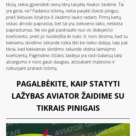
tikslą, reikia įgyvendinti vieną tikrą taisyklę Aviator žaidime. Tai
yra gerai, ne? Padarius lošimą, reikia pavykti išvesti pinigus,
prieš lėktuvas išnyksta iš žaidimo lauko radaro. Pirmą kartą
viskas atrodo paprastai, bet tai yra, kiekvieno laiko, netikėta
paprastumas. Ne visi gali pasitraukti nuo vis didėjančio
koeficiento, prieš jis nusileidžia iki nulio. Ir, nors žinoma, kad su
kiekvienu skridimo sekundė rizika likti be nieko didėja, taip pat
tikrai, kad kiekvienas skridimo sekundė didina laimėjimo
koeficientą. Pagrindinis iššūkis žaidėjui yra rasti balansą tarp
atsargumo ir noro gauti daugiau, atsisakant mažesnio ir
rizikuojant prarasti lošimą.
PAGALBĖKITE, KAIP STATYTI
LAŽYBAS AVIATOR ŽAIDIME SU
TIKRAIS PINIGAIS