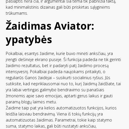
paslaptis nėra čia, ir argumentai šia tema tik pabrėžia faktą,
kad minimalistinis dizainas gali būti priskirtas sąlyginėms
trūkumams.
Žaidimas Aviator:
ypatybės
Pokalbiai, esantys žaidime, kurie buvo minėti anksčiau, yra
įrengti dešinėje ekrano pusėje. Ši funkcija padeda ne tik gerinti
žaidimo rezultatus, bet ir padaryti patį žaidimo procesą
intensyvesnį. Pokalbiai padeda naujokams pritaikyti, o
reguliarūs Ganos žaidėjai – susikurti socialinius ryšius. Jūs
sutiksite, kad nepriklausomai nuo to, kurį žaidimą žaidžiate, tai
yra labai vertingas galimybė bendravimo su panašiais
žmonėmis apie savo emocijas, aptarti gerus laikus ir gauti
paramą blogų laimės metu.
Žaidime taip pat yra kelios automatizuotos funkcijos, kurios
leidžia laisviau bendravimą. Viena iš tokių funkcijų yra
automatizuotas žaidimas. Parametrai, tokie kaip statymo
suma, statymo laikas, gali būti nustatyti anksčiau,