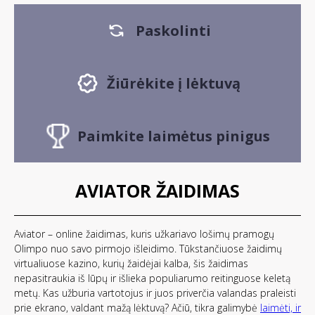
Paskolinti
Žiūrėkite į lėktuvą
Paimkite laimėtus pinigus
AVIATOR ŽAIDIMAS
Aviator – online žaidimas, kuris užkariavo lošimų pramogų
Olimpo nuo savo pirmojo išleidimo. Tūkstančiuose žaidimų
virtualiuose kazino, kurių žaidėjai kalba, šis žaidimas
nepasitraukia iš lūpų ir išlieka populiarumo reitinguose keletą
metų. Kas užburia vartotojus ir juos priverčia valandas praleisti
prie ekrano, valdant mažą lėktuvą? Ačiū, tikra galimybė
laimėti, ir