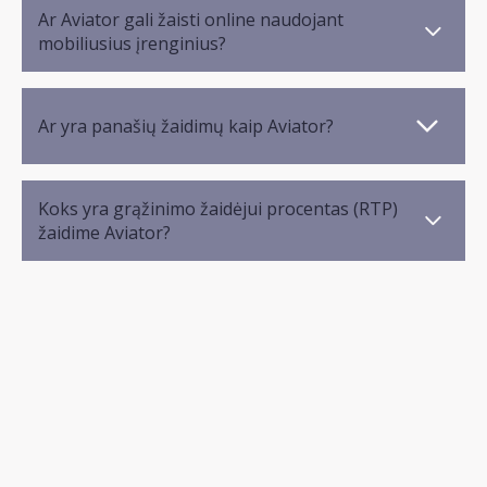
Ar Aviator gali žaisti online naudojant
mobiliusius įrenginius?
Ar yra panašių žaidimų kaip Aviator?
Koks yra grąžinimo žaidėjui procentas (RTP)
žaidime Aviator?