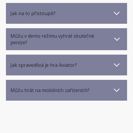
Jak na to přistoupit?
Můžu v demo režimu vyhrát skutečné
peníze?
Jak spravedlivá je hra Aviator?
Můžu hrát na mobilních zařízeních?