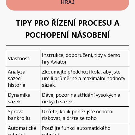
HRAJ
TIPY PRO ŘÍZENÍ PROCESU A
POCHOPENÍ NÁSOBENÍ
Instrukce, doporučení, tipy v demo
Vlastnosti
hry Aviator
Analýza
Zkoumejte předchozí kola, aby jste
sázecí
určili průměrné a maximální hodnoty
historie
sázek.
Dynamika
Dávej pozor na střídání vysokých a
sázek
nízkých sázek.
Správa
Určete, kolik peněz jste ochotni
bankrollu
riskovat, a držte se toho.
Automatické
Použijte funkci automatického
vybrání
vybrání.