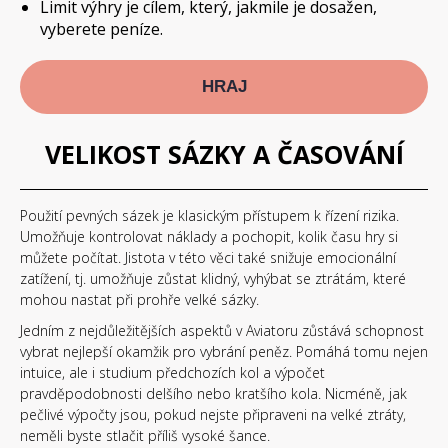
Limit výhry je cílem, který, jakmile je dosažen,
vyberete peníze.
HRAJ
VELIKOST SÁZKY A ČASOVÁNÍ
Použití pevných sázek je klasickým přístupem k řízení rizika.
Umožňuje kontrolovat náklady a pochopit, kolik času hry si
můžete počítat. Jistota v této věci také snižuje emocionální
zatížení, tj. umožňuje zůstat klidný, vyhýbat se ztrátám, které
mohou nastat při prohře velké sázky.
Jedním z nejdůležitějších aspektů v Aviatoru zůstává schopnost
vybrat nejlepší okamžik pro vybrání peněz. Pomáhá tomu nejen
intuice, ale i studium předchozích kol a výpočet
pravděpodobnosti delšího nebo kratšího kola. Nicméně, jak
pečlivé výpočty jsou, pokud nejste připraveni na velké ztráty,
neměli byste stlačit příliš vysoké šance.