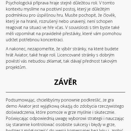
Psychologická příprava hraje stejně důležitou roli. V tomto
kontextu myslíme na pozitivní postoj, který je důležitým
podmínkou pro úspěšnou hru. Musíte pochopit, že člověk,
který je na hraně, rozrušený nebo unavený, není schopen
reagovat na situaci ve hře včas. V souvislosti s tím byste také
měli vzpomínat na pravidelné přestávky, které vám pomohou
udržet potřebnou koncentraci.
A nakonec, nezapomeňte, že výběr stránky, na které budete
hrát Aviator, také hraje roli. Licencované stránky s dobrým
pověstí vás nebudou zklamat, tak dávají přednost takovým
projektům.
ZÁVĚR
Podsumowując, chcielibyśmy ponownie podkreślić, że gra
demo Aviator jest wyjątkową okazją do zdobycia rzeczywistego
doświadczenia, które pomoże w grze myślnie i skutecznie.
Poświęcając odpowiednią uwagę wyborowi strategii i nauczając
się starannie kontrolować osobiste sukcesy i błędy w grze,
będziesz mógł przejść do wersji komercyjnej bez lęku i „zrobić