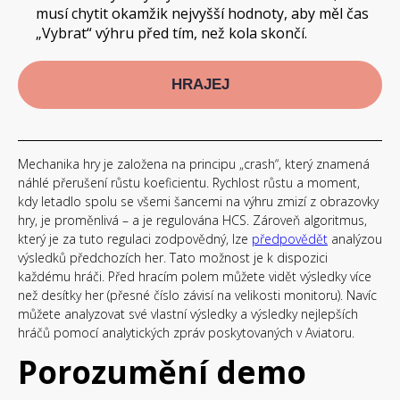
musí chytit okamžik nejvyšší hodnoty, aby měl čas
„Vybrat“ výhru před tím, než kola skončí.
HRAJEJ
Mechanika hry je založena na principu „crash“, který znamená
náhlé přerušení růstu koeficientu. Rychlost růstu a moment,
kdy letadlo spolu se všemi šancemi na výhru zmizí z obrazovky
hry, je proměnlivá – a je regulována HCS. Zároveň algoritmus,
který je za tuto regulaci zodpovědný, lze
předpovědět
analýzou
výsledků předchozích her. Tato možnost je k dispozici
každému hráči. Před hracím polem můžete vidět výsledky více
než desítky her (přesné číslo závisí na velikosti monitoru). Navíc
můžete analyzovat své vlastní výsledky a výsledky nejlepších
hráčů pomocí analytických zpráv poskytovaných v Aviatoru.
Porozumění demo