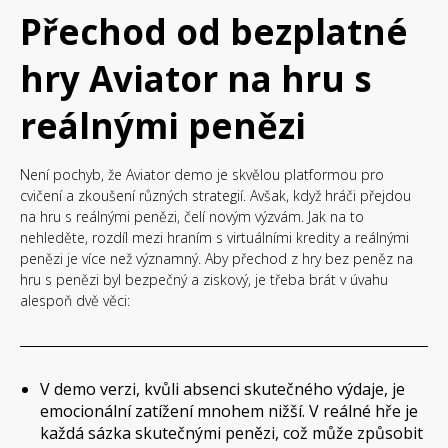
Přechod od bezplatné
hry Aviator na hru s
reálnými penězi
Není pochyb, že Aviator demo je skvělou platformou pro
cvičení a zkoušení různých strategií. Avšak, když hráči přejdou
na hru s reálnými penězi, čelí novým výzvám. Jak na to
nehleděte, rozdíl mezi hraním s virtuálními kredity a reálnými
penězi je více než významný. Aby přechod z hry bez peněz na
hru s penězi byl bezpečný a ziskový, je třeba brát v úvahu
alespoň dvě věci:
V demo verzi, kvůli absenci skutečného výdaje, je
emocionální zatížení mnohem nižší. V reálné hře je
každá sázka skutečnými penězi, což může způsobit