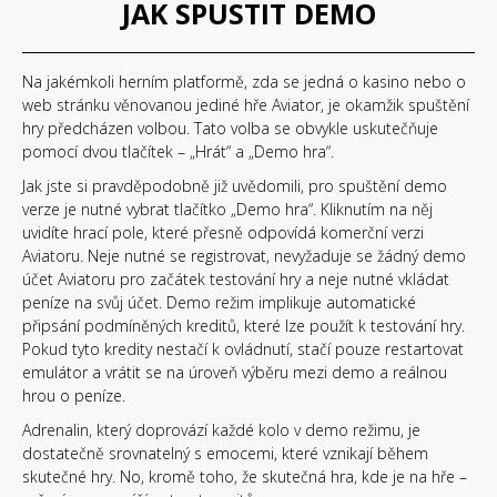
JAK SPUSTIT DEMO
Na jakémkoli herním platformě, zda se jedná o kasino nebo o
web stránku věnovanou jediné hře Aviator, je okamžik spuštění
hry předcházen volbou. Tato volba se obvykle uskutečňuje
pomocí dvou tlačítek – „Hrát“ a „Demo hra“.
Jak jste si pravděpodobně již uvědomili, pro spuštění demo
verze je nutné vybrat tlačítko „Demo hra“. Kliknutím na něj
uvidíte hrací pole, které přesně odpovídá komerční verzi
Aviatoru. Neje nutné se registrovat, nevyžaduje se žádný demo
účet Aviatoru pro začátek testování hry a neje nutné vkládat
peníze na svůj účet. Demo režim implikuje automatické
připsání podmíněných kreditů, které lze použít k testování hry.
Pokud tyto kredity nestačí k ovládnutí, stačí pouze restartovat
emulátor a vrátit se na úroveň výběru mezi demo a reálnou
hrou o peníze.
Adrenalin, který doprovází každé kolo v demo režimu, je
dostatečně srovnatelný s emocemi, které vznikají během
skutečné hry. No, kromě toho, že skutečná hra, kde je na hře –