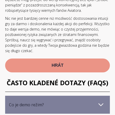
pieniądze“ z pozazdroszczaną konsekwencją, tak jak
robiąsetysiące tysięcy wiernych fanów Aviatora.
Nic nie jest bardziej cenne niż możliwość dostosowania intuicji
gry za darmo i doskonalenia każdej akcji do perfekcji. Wszystko
to daje wersja demo, nie mówiąc o czystej przyjemności,
pozbawionej ryzyka związanych ze stratami finansowymi.
Spróbuj, naucz się wygrywać i przegrywać, znajdź osobisty
podejście do gry, a wtedy Twoja gwiazdowa godzina nie będzie
się długo czekać.
HRÁT
ČASTO KLADENÉ DOTAZY (FAQS)
Co je demo režim?