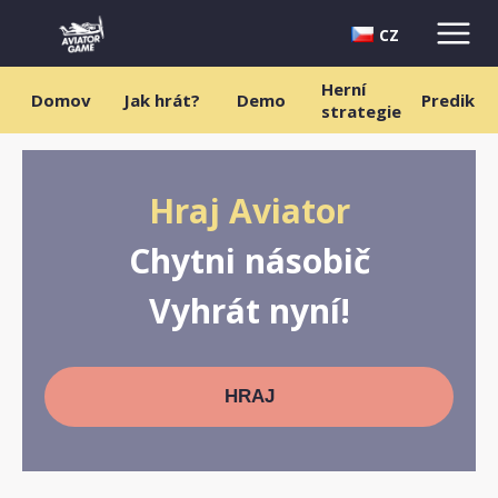
CZ
Herní
Domov
Jak hrát?
Demo
Predikto
strategie
Hraj Aviator
Chytni násobič
Vyhrát nyní!
HRAJ