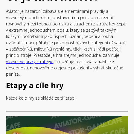
Aviator je hazardní zábava s elementárními pravidly a
vícevrstvým podtextem, postavená na principu nalezení
rovnováhy mezi touhou po riziku a strachem z ztráty. Koncept,
v extrémně jednoduchém obalu, který se zabývá takovými
lidskými potřebami jako úspěch, uznání, vedení a touha
ovládat situaci, přitahuje pozornost různých kategorií uživatelů
– začátečníků, milovníků rychlé hry, těch, kteří si rádi počítají
princip stroje. Přestože je hra zřejmě jednoduchá, zahrnuje
vícevrstvé prvky strategie
, umožňuje realizovat analytické
dovednosti, nehovoříme o zjevné pokušení – vyhrát skutečné
peníze.
Etapy a cíle hry
Každé kolo hry se skládá ze tří etap: