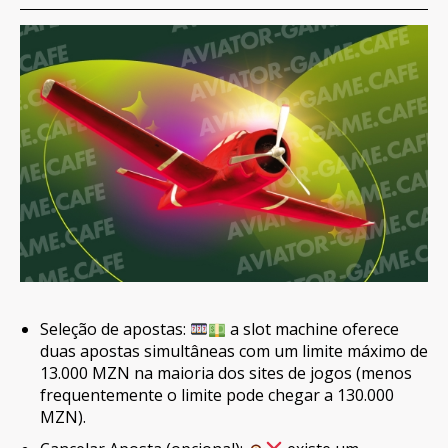
Seleção de apostas:
a slot machine oferece
duas apostas simultâneas com um limite máximo de
13.000 MZN na maioria dos sites de jogos (menos
frequentemente o limite pode chegar a 130.000
MZN).