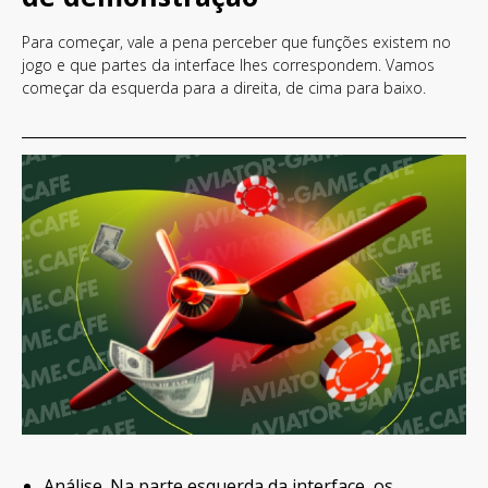
Para começar, vale a pena perceber que funções existem no
jogo e que partes da interface lhes correspondem. Vamos
começar da esquerda para a direita, de cima para baixo.
Análise. Na parte esquerda da interface, os