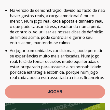
Na versão de demonstração, devido ao facto de não
haver gastos reais, a carga emocional é muito
menor. Num jogo real, cada aposta é dinheiro real,
o que pode causar stress, resultando numa perda
de controlo. Ao utilizar as nossas dicas de definição
de limites acima, pode controlar e gerir o seu
entusiasmo, mantendo-se calmo.
Ao jogar com unidades condicionais, pode permitir-
se experiências muito mais arriscadas. Num jogo
real, terá de tomar decisões muito equilibradas e
estar preparado para assumir a responsabilidade
por cada estratégia escolhida, porque num jogo
real cada aposta está associada a riscos financeiros
JOGAR