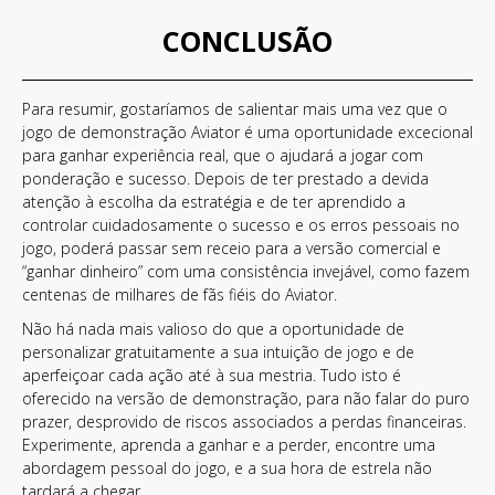
CONCLUSÃO
Para resumir, gostaríamos de salientar mais uma vez que o
jogo de demonstração Aviator é uma oportunidade excecional
para ganhar experiência real, que o ajudará a jogar com
ponderação e sucesso. Depois de ter prestado a devida
atenção à escolha da estratégia e de ter aprendido a
controlar cuidadosamente o sucesso e os erros pessoais no
jogo, poderá passar sem receio para a versão comercial e
“ganhar dinheiro” com uma consistência invejável, como fazem
centenas de milhares de fãs fiéis do Aviator.
Não há nada mais valioso do que a oportunidade de
personalizar gratuitamente a sua intuição de jogo e de
aperfeiçoar cada ação até à sua mestria. Tudo isto é
oferecido na versão de demonstração, para não falar do puro
prazer, desprovido de riscos associados a perdas financeiras.
Experimente, aprenda a ganhar e a perder, encontre uma
abordagem pessoal do jogo, e a sua hora de estrela não
tardará a chegar.