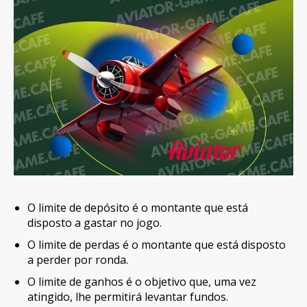
O limite de depósito é o montante que está
disposto a gastar no jogo.
O limite de perdas é o montante que está disposto
a perder por ronda.
O limite de ganhos é o objetivo que, uma vez
atingido, lhe permitirá levantar fundos.