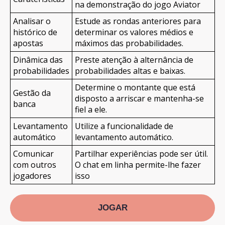
na demonstração do jogo Aviator
Analisar o
Estude as rondas anteriores para
histórico de
determinar os valores médios e
apostas
máximos das probabilidades.
Dinâmica das
Preste atenção à alternância de
probabilidades
probabilidades altas e baixas.
Determine o montante que está
Gestão da
disposto a arriscar e mantenha-se
banca
fiel a ele.
Levantamento
Utilize a funcionalidade de
automático
levantamento automático.
Comunicar
Partilhar experiências pode ser útil.
com outros
O chat em linha permite-lhe fazer
jogadores
isso
JOGAR