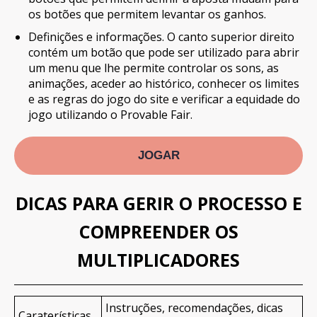
os botões que permitem levantar os ganhos.
Definições e informações. O canto superior direito
contém um botão que pode ser utilizado para abrir
um menu que lhe permite controlar os sons, as
animações, aceder ao histórico, conhecer os limites
e as regras do jogo do site e verificar a equidade do
jogo utilizando o Provable Fair.
JOGAR
DICAS PARA GERIR O PROCESSO E
COMPREENDER OS
MULTIPLICADORES
Instruções, recomendações, dicas
Caraterísticas