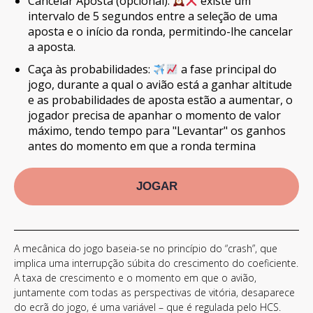
Cancelar Aposta (opcional):
existe um
intervalo de 5 segundos entre a seleção de uma
aposta e o início da ronda, permitindo-lhe cancelar
a aposta.
Caça às probabilidades:
a fase principal do
jogo, durante a qual o avião está a ganhar altitude
e as probabilidades de aposta estão a aumentar, o
jogador precisa de apanhar o momento de valor
máximo, tendo tempo para "Levantar" os ganhos
antes do momento em que a ronda termina
JOGAR
A mecânica do jogo baseia-se no princípio do “crash”, que
implica uma interrupção súbita do crescimento do coeficiente.
A taxa de crescimento e o momento em que o avião,
juntamente com todas as perspectivas de vitória, desaparece
do ecrã do jogo, é uma variável – que é regulada pelo HCS.