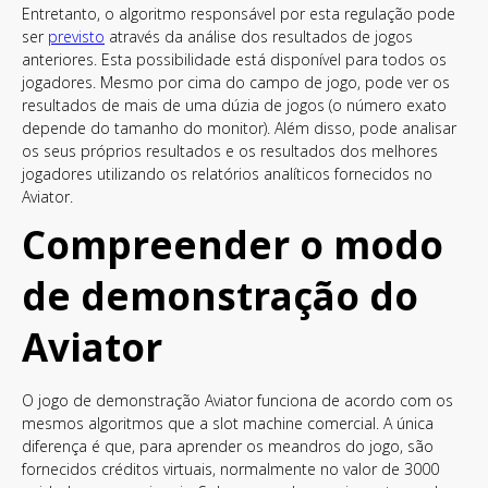
Entretanto, o algoritmo responsável por esta regulação pode
ser
previsto
através da análise dos resultados de jogos
anteriores. Esta possibilidade está disponível para todos os
jogadores. Mesmo por cima do campo de jogo, pode ver os
resultados de mais de uma dúzia de jogos (o número exato
depende do tamanho do monitor). Além disso, pode analisar
os seus próprios resultados e os resultados dos melhores
jogadores utilizando os relatórios analíticos fornecidos no
Aviator.
Compreender o modo
de demonstração do
Aviator
O jogo de demonstração Aviator funciona de acordo com os
mesmos algoritmos que a slot machine comercial. A única
diferença é que, para aprender os meandros do jogo, são
fornecidos créditos virtuais, normalmente no valor de 3000