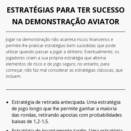
ESTRATÉGIAS PARA TER SUCESSO
NA DEMONSTRAÇÃO AVIATOR
Jogar na demonstração não acarreta riscos financeiros e
permite-lhe praticar estratégias bem sucedidas que pode
utilizar quando passar a jogar a dinheiro. Eventualmente, os
jogadores criam a sua própria estratégia que alterna
elementos de risco e de jogo seguro, no entanto, para
começar, não faz mal considerar as estratégias clássicas, que
incluem.
Estratégia de retirada antecipada. Uma estratégia
de jogo longo que lhe permite ganhar a maioria
das rondas, retirando apostas com probabilidades
baixas de 1,2-1,5.
Estratégia de levantamento tardio. Uma estratégia