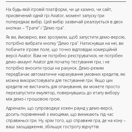
На будь-якій ігровій платформі, чи це казино, чи сайт,
присвячений одній грі Aviator, момент запуску гри
попереджає вибір. Цей вибір зазвичай реалізується в двох
кнопках – “Грати” і “Демо гра”.
Як ви, ймовірно, вже зрозуміли, щоб запустити демо-версію,
потрібно вибрати кнопку “Демо гра”. Натиснувши на неї, ви
побачите ігрове поле, що точно відповідає комерційній
версії Aviator. Вам не потрібно реєструватися, не потрібен
демо-аккаунт Aviator для початку тестування гри, і не
потрібно вносити гроші на рахунок. Демо-режим
передбачає автоматичне нарахування умовних кредитів, які
можна використовувати для тестування гри. Якщо цих
кредитів не вистачить для опанування, ви можете просто
перезапустити емулятор, повернувшись до етапу вибору
між демо-і грошовою грою.
Адреналін, що супроводжує кожен раунд у демо-версії,
досить порівнянний з емоціями, що виникають під час
справжньої гри. Ну, крім того, що справжня гра, де на кону –
ваші заощадження, збільшує гостроту відчуттів.