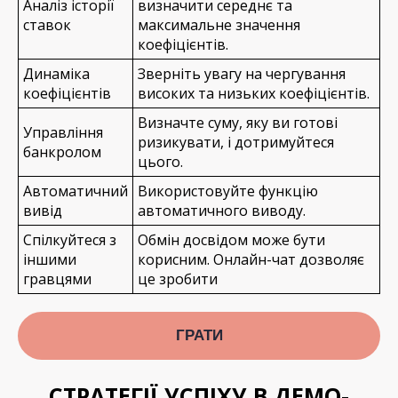
Аналіз історії
визначити середнє та
ставок
максимальне значення
коефіцієнтів.
Динаміка
Зверніть увагу на чергування
коефіцієнтів
високих та низьких коефіцієнтів.
Визначте суму, яку ви готові
Управління
ризикувати, і дотримуйтеся
банкролом
цього.
Автоматичний
Використовуйте функцію
вивід
автоматичного виводу.
Спілкуйтеся з
Обмін досвідом може бути
іншими
корисним. Онлайн-чат дозволяє
гравцями
це зробити
ГРАТИ
СТРАТЕГІЇ УСПІХУ В ДЕМО-