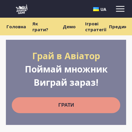
UA
Як
Ігрові
Головна
Демо
Предикт
грати?
стратегії
Грай в Авіатор
Поймай множник
Виграй зараз!
ГРАТИ