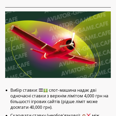
Вибір ставки:
слот-машина надає дві
одночасні ставки з верхнім лімітом 4,000 грн на
більшості ігрових сайтів (рідше ліміт може
досягати 40,000 грн).
Скасувати ставку (необов'язково):
між