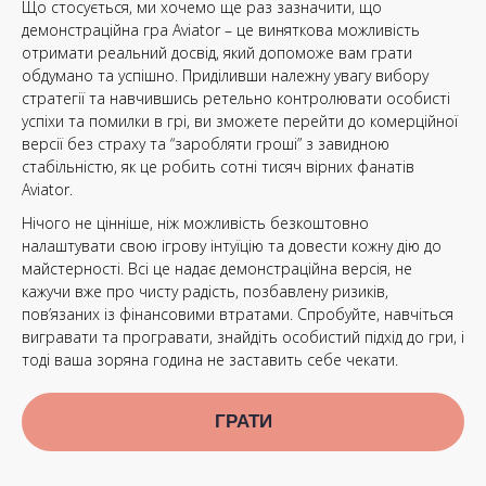
Що стосується, ми хочемо ще раз зазначити, що
демонстраційна гра Aviator – це виняткова можливість
отримати реальний досвід, який допоможе вам грати
обдумано та успішно. Приділивши належну увагу вибору
стратегії та навчившись ретельно контролювати особисті
успіхи та помилки в грі, ви зможете перейти до комерційної
версії без страху та “заробляти гроші” з завидною
стабільністю, як це робить сотні тисяч вірних фанатів
Aviator.
Нічого не цінніше, ніж можливість безкоштовно
налаштувати свою ігрову інтуїцію та довести кожну дію до
майстерності. Всі це надає демонстраційна версія, не
кажучи вже про чисту радість, позбавлену ризиків,
пов’язаних із фінансовими втратами. Спробуйте, навчіться
вигравати та програвати, знайдіть особистий підхід до гри, і
тоді ваша зоряна година не заставить себе чекати.
ГРАТИ