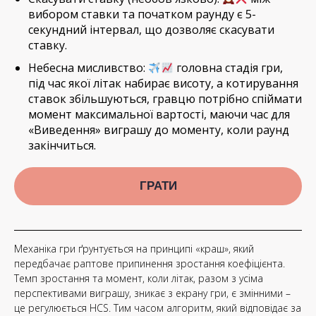
вибором ставки та початком раунду є 5-
секундний інтервал, що дозволяє скасувати
ставку.
Небесна мисливство:
головна стадія гри,
під час якої літак набирає висоту, а котирування
ставок збільшуються, гравцю потрібно спіймати
момент максимальної вартості, маючи час для
«Виведення» виграшу до моменту, коли раунд
закінчиться.
ГРАТИ
Механіка гри ґрунтується на принципі «краш», який
передбачає раптове припинення зростання коефіцієнта.
Темп зростання та момент, коли літак, разом з усіма
перспективами виграшу, зникає з екрану гри, є змінними –
це регулюється HCS. Тим часом алгоритм, який відповідає за