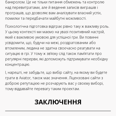
банкролом. Це не тільки питання обмежень та контролю
над перевитратами, але й ведення записів виграшів і
програшів, що дозволяє вам аналізувати власний успіх,
помилки та передбачати майбутні можливості.
Психологічна підготовка відіграє рівно таку ж важливу роль.
У цьому контексті ми маємо на увазі позитивний настрій,
який є важливою умовою для успішної гри. Ви повинні
усвідомити, що, будучи на межі, роздратованим або
втомленим, людина не здатна своєчасно реагувати на
ситуацію в грі. У тому ж зв’язку слід також пам’ятати про
регулярні перерви, які допоможуть підтримувати необхідну
концентрацію.
І, нарешті, не забудьте, що вибір сайту, на якому ви будете
грати в Aviator, також має значення. Ліцензовані сайти з
доброю репутацією не розчарують вас у своєму виборі,
тому віддавайте перевагу таким проектам.
ЗАКЛЮЧЕННЯ