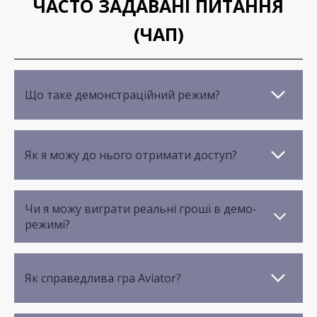
ЧАСТО ЗАДАВАНІ ПИТАННЯ
(ЧАП)
Що таке демонстраційний режим?
Як я можу до нього отримати доступ?
Чи я можу виграти реальні гроші в демо-
режимі?
Як справедлива гра Aviator?