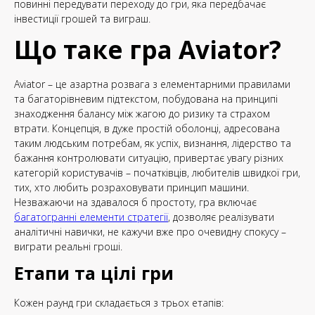
повинні передувати переходу до гри, яка передбачає
інвестиції грошей та виграш.
Що таке гра Aviator?
Aviator – це азартна розвага з елементарними правилами
та багаторівневим підтекстом, побудована на принципі
знаходження балансу між жагою до ризику та страхом
втрати. Концепція, в дуже простій оболонці, адресована
таким людським потребам, як успіх, визнання, лідерство та
бажання контролювати ситуацію, привертає увагу різних
категорій користувачів – початківців, любителів швидкої гри,
тих, хто любить розраховувати принцип машини.
Незважаючи на здавалося б простоту, гра включає
багатогранні елементи стратегії
, дозволяє реалізувати
аналітичні навички, не кажучи вже про очевидну спокусу –
виграти реальні гроші.
Етапи та цілі гри
Кожен раунд гри складається з трьох етапів: