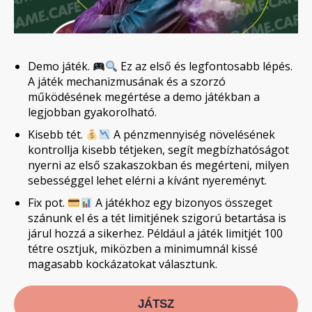
Demo játék.
Ez az első és legfontosabb lépés.
A játék mechanizmusának és a szorzó
működésének megértése a demo játékban a
legjobban gyakorolható.
Kisebb tét.
A pénzmennyiség növelésének
kontrollja kisebb tétjeken, segít megbízhatóságot
nyerni az első szakaszokban és megérteni, milyen
sebességgel lehet elérni a kívánt nyereményt.
Fix pot.
A játékhoz egy bizonyos összeget
szánunk el és a tét limitjének szigorú betartása is
járul hozzá a sikerhez. Például a játék limitjét 100
tétre osztjuk, miközben a minimumnál kissé
magasabb kockázatokat választunk.
JÁTSZ