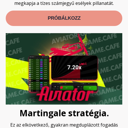
megkapja a tízes számjegyű esélyek pillanatát.
PRÓBÁLKOZZ
Martingale stratégia.
Ez az elkövetkező, gyakran megduplázott fogadás