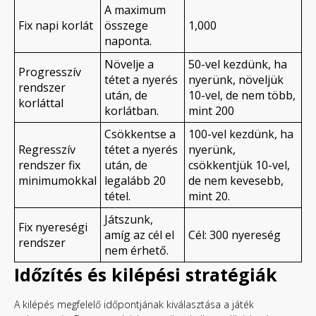
A maximum
Fix napi korlát
összege
1,000
naponta.
Növelje a
50-vel kezdünk, ha
Progresszív
tétet a nyerés
nyerünk, növeljük
rendszer
után, de
10-vel, de nem több,
korláttal
korlátban.
mint 200
Csökkentse a
100-vel kezdünk, ha
Regresszív
tétet a nyerés
nyerünk,
rendszer fix
után, de
csökkentjük 10-vel,
minimumokkal
legalább 20
de nem kevesebb,
tétel.
mint 20.
Játszunk,
Fix nyereségi
amíg az cél el
Cél: 300 nyereség
rendszer
nem érhető.
Időzítés és kilépési stratégiák
A kilépés megfelelő időpontjának kiválasztása a játék