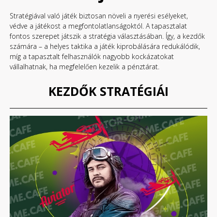
Stratégiával való játék biztosan növeli a nyerési esélyeket,
védve a játékost a megfontolatlanságoktól. A tapasztalat
fontos szerepet játszik a stratégia választásában. Így, a kezdők
számára – a helyes taktika a játék kiprobálására redukálódik,
míg a tapasztalt felhasználók nagyobb kockázatokat
vállalhatnak, ha megfelelően kezelik a pénztárat.
KEZDŐK STRATÉGIÁI