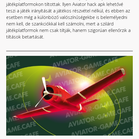
játékplatformokon tiltottak. Ilyen Aviator hack apk lehetővé
teszi a játék irányítását a játékos részvétel nélkül, és ebben az
esetben még a különböző valószínűségekbe is belemélyedni
nem kell, de szankciókkal kell számolni, mert a szilárd
játékplatformok nem csak tiltják, hanem szigorúan ellenőrzik a
tiltások betartását.