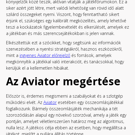
könyvjelzők közé teszik, aktívan vitatják a játékfórumokon. Ez a
siker azért jött létre, mert valódi lehetőség van rövid idő alatt
szilárd összegeket nyerni. Viszont, hogy fenntartható sikert
érjünk el, szükséges egy kalibrált megközelítés, amely lehetővé
teszi a kockázatok figyelembevételét és elkerülését, amelyek ez
a játékban és más szerencsejátékokban is jelen vannak.
Elkészítettük ezt a szócikket, hogy segítsünk az információk
szervezésében a nyerési stratégiákról, hasznos eszközökről,
mint a
ingyenes Aviator előrejelző
és források, amelyek
megkönnyítik a játékkal való interakciót, és tanácsokkal, hogy
kerüljük el a kellemetlen hibákat.
Az Aviator megértése
Először is, érdemes megismerni a szabályokat és a szlotgép
működési elvét. Az
Aviator
esetében egy összeomlásjátékkal
foglalkozunk. Bármely összeomlásjáték mechanikája a tét
szorozódásán alapul egy növekvő szorzóval, amely a játék egy
pontján, amelyet véletlenszerűen határoz meg az algoritmus,
nulla lesz. A játékos célja ebben az esetben, hogy megállítsa a
játékot, mielőtt a nullára állítás történne.