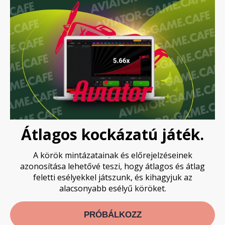
Átlagos kockázatú játék.
A körök mintázatainak és előrejelzéseinek
azonosítása lehetővé teszi, hogy átlagos és átlag
feletti esélyekkel játszunk, és kihagyjuk az
alacsonyabb esélyű köröket.
PRÓBÁLKOZZ