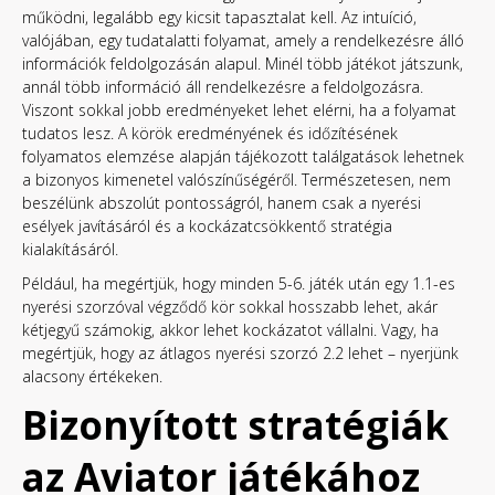
működni, legalább egy kicsit tapasztalat kell. Az intuíció,
valójában, egy tudatalatti folyamat, amely a rendelkezésre álló
információk feldolgozásán alapul. Minél több játékot játszunk,
annál több információ áll rendelkezésre a feldolgozásra.
Viszont sokkal jobb eredményeket lehet elérni, ha a folyamat
tudatos lesz. A körök eredményének és időzítésének
folyamatos elemzése alapján tájékozott találgatások lehetnek
a bizonyos kimenetel valószínűségéről. Természetesen, nem
beszélünk abszolút pontosságról, hanem csak a nyerési
esélyek javításáról és a kockázatcsökkentő stratégia
kialakításáról.
Például, ha megértjük, hogy minden 5-6. játék után egy 1.1-es
nyerési szorzóval végződő kör sokkal hosszabb lehet, akár
kétjegyű számokig, akkor lehet kockázatot vállalni. Vagy, ha
megértjük, hogy az átlagos nyerési szorzó 2.2 lehet – nyerjünk
alacsony értékeken.
Bizonyított stratégiák
az Aviator játékához