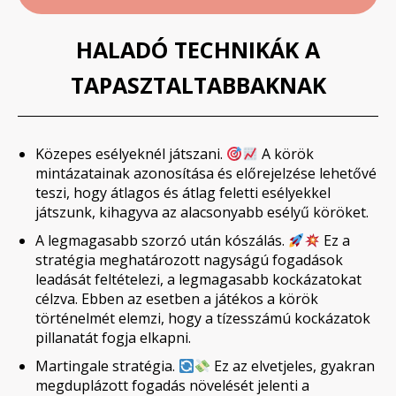
HALADÓ TECHNIKÁK A
TAPASZTALTABBAKNAK
Közepes esélyeknél játszani.
A körök
mintázatainak azonosítása és előrejelzése lehetővé
teszi, hogy átlagos és átlag feletti esélyekkel
játszunk, kihagyva az alacsonyabb esélyű köröket.
A legmagasabb szorzó után kószálás.
Ez a
stratégia meghatározott nagyságú fogadások
leadását feltételezi, a legmagasabb kockázatokat
célzva. Ebben az esetben a játékos a körök
történelmét elemzi, hogy a tízesszámú kockázatok
pillanatát fogja elkapni.
Martingale stratégia.
Ez az elvetjeles, gyakran
megduplázott fogadás növelését jelenti a