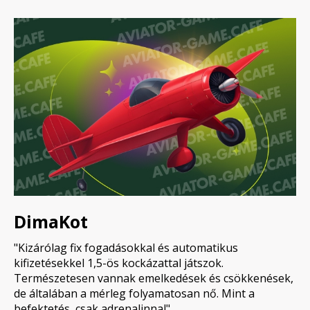
DimaKot
"Kizárólag fix fogadásokkal és automatikus
kifizetésekkel 1,5-ös kockázattal játszok.
Természetesen vannak emelkedések és csökkenések,
de általában a mérleg folyamatosan nő. Mint a
befektetés, csak adrenalinnal"