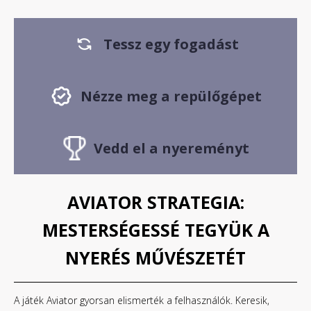
Tessz egy fogadást
Nézze meg a repülőgépet
Vedd el a nyereményt
AVIATOR STRATEGIA:
MESTERSÉGESSÉ TEGYÜK A
NYERÉS MŰVÉSZETÉT
A játék Aviator gyorsan elismerték a felhasználók. Keresik,