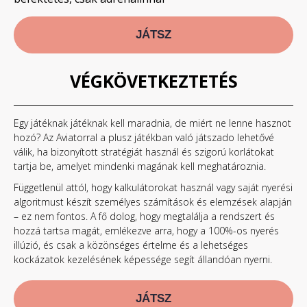
JÁTSZ
VÉGKÖVETKEZTETÉS
Egy játéknak játéknak kell maradnia, de miért ne lenne hasznot
hozó? Az Aviatorral a plusz játékban való játszado lehetővé
válik, ha bizonyított stratégiát használ és szigorú korlátokat
tartja be, amelyet mindenki magának kell meghatároznia.
Függetlenül attól, hogy kalkulátorokat használ vagy saját nyerési
algoritmust készít személyes számítások és elemzések alapján
– ez nem fontos. A fő dolog, hogy megtalálja a rendszert és
hozzá tartsa magát, emlékezve arra, hogy a 100%-os nyerés
illúzió, és csak a közönséges értelme és a lehetséges
kockázatok kezelésének képessége segít állandóan nyerni.
JÁTSZ