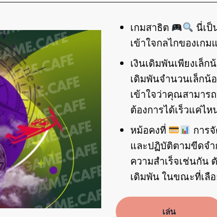
เกมสาธิต
นี่เป
เข้าใจกลไกของเกมแ
เงินเดิมพันเพียงเล็ก
เดิมพันจำนวนเล็กน้
เข้าใจว่าคุณสามารถ
ต้องการได้เร็วแค่ไห
หม้อคงที่
การจั
และปฏิบัติตามขีดจำก
ความสำเร็จเช่นกัน ต
เดิมพัน ในขณะที่เลือก
เล่น