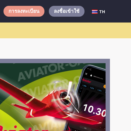
การลงทะเบียน
ลงชื่อเข้าใช้
TH