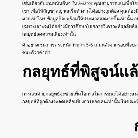
เช่นเดียวกับเกมพนันอื่นๆ ใน Aviator คุณสามารถเล่นเพื่อโชค
เขา เพื่อให้สัญชาตญาณเริ่มทำงานได้อย่างถูกต้อง คุณต้องม
มากเท่าไหร่ ข้อมูลก็จะพร้อมให้ประมวลผลมากขึ้นเท่านั้น 
เฉพาะเจาะจงได้อย่างมีการศึกษาโดยการวิเคราะห์ผลลัพธ์แ
กลยุทธ์ลดความเสี่ยงเท่านั้น
ตัวอย่างเช่น การตระหนักว่าทุกๆ 5-6 เกมหลังจากรอบที่จบลง
ชนะด้วยค่าต่ำ
กลยุทธ์ที่พิสูจน์
การเล่นด้วยกลยุทธ์จะช่วยเพิ่มโอกาสในการชนะได้อย่างแน่น
กลยุทธ์ที่ถูกต้องจะลดเหลือเพียงการลองเล่นเท่านั้น ในขณะ