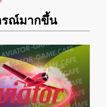
ารณ์มากขึ้น