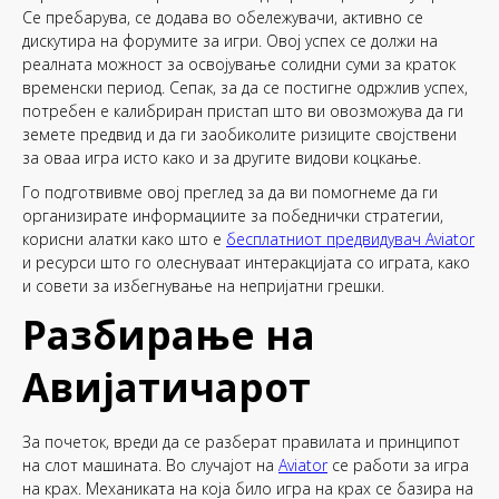
Се пребарува, се додава во обележувачи, активно се
дискутира на форумите за игри. Овој успех се должи на
реалната можност за освојување солидни суми за краток
временски период. Сепак, за да се постигне одржлив успех,
потребен е калибриран пристап што ви овозможува да ги
земете предвид и да ги заобиколите ризиците својствени
за оваа игра исто како и за другите видови коцкање.
Го подготвивме овој преглед за да ви помогнеме да ги
организирате информациите за победнички стратегии,
корисни алатки како што е
бесплатниот предвидувач Aviator
и ресурси што го олеснуваат интеракцијата со играта, како
и совети за избегнување на непријатни грешки.
Разбирање на
Авијатичарот
За почеток, вреди да се разберат правилата и принципот
на слот машината. Во случајот на
Aviator
се работи за игра
на крах. Механиката на која било игра на крах се базира на