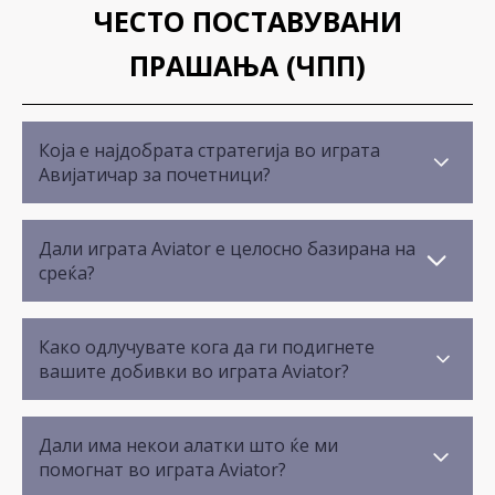
ЧЕСТО ПОСТАВУВАНИ
ПРАШАЊА (ЧПП)
Која е најдобрата стратегија во играта
Авијатичар за почетници?
Дали играта Aviator е целосно базирана на
среќа?
Како одлучувате кога да ги подигнете
вашите добивки во играта Aviator?
Дали има некои алатки што ќе ми
помогнат во играта Aviator?