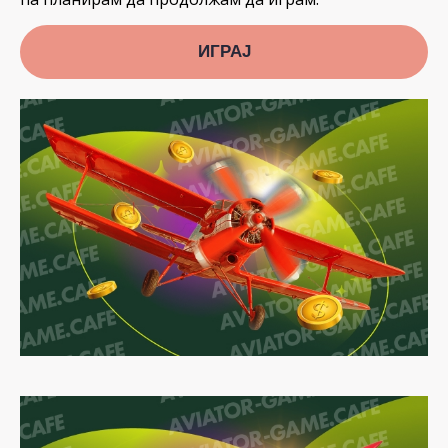
ИГРАЈ