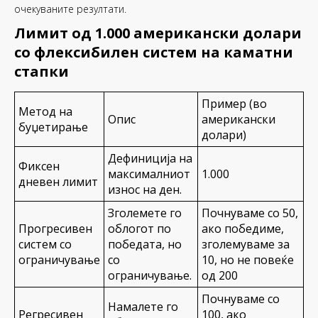
очекуваните резултати.
Лимит од 1.000 американски долари
со флексибилен систем на каматни
стапки
Пример (во
Метод на
Опис
американски
буџетирање
долари)
Дефиниција на
Фиксен
максималниот
1.000
дневен лимит
износ на ден.
Зголемете го
Почнуваме со 50,
Прогресивен
облогот по
ако победиме,
систем со
победата, но
зголемуваме за
ограничување
со
10, но не повеќе
ограничување.
од 200
Почнуваме со
Намалете го
Регресивен
100, ако