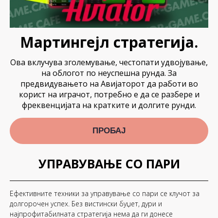
Мартингејл стратегија.
Ова вклучува зголемување, честопати удвојување,
на облогот по неуспешна рунда. За
предвидувањето на Авијаторот да работи во
корист на играчот, потребно е да се разбере и
фреквенцијата на кратките и долгите рунди.
ПРОБАЈ
УПРАВУВАЊЕ СО ПАРИ
Ефективните техники за управување со пари се клучот за
долгорочен успех. Без вистински буџет, дури и
најпрофитабилната стратегија нема да ги донесе