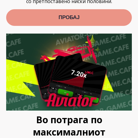
со претпоставено ниски половини.
ПРОБАЈ
Во потрага по
максималниот