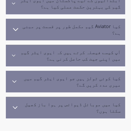
ابتدائیوں کے لیے پاکستان میں ایوی ایٹر
گیم کی بہترین حکمت عملی کیا ہے؟
کیا Aviator گیم مکمل طور پر قسمت پر مبنی
ہے؟
آپ کیسے فیصلہ کرتے ہیں کہ ایوی ایٹر گیم
میں اپنی جیت کب حاصل کرنی ہے؟
کیا کوئی ٹولز ہیں جو ایوی ایٹر گیم میں
میری مدد کریں گے؟
کیا میں موبائل ڈیوائس پر ہوا باز کھیل
سکتا ہوں؟