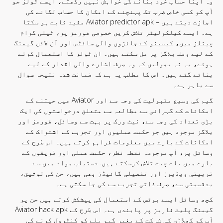
وہ اپنا حساب خود بنانے کی خواہش نہیں رکھتے، ایسے ٹولز جو
آپ کو کسی خاص ضرب تک پہنچنے کے امکان کا حساب لگانے کی
اجازت دیتے ہیں – Aviator predictor apk مفید ثابت ہو سکتا
ہے۔ ایسے کیلکولیٹر تلاش کریں خصوصی فورمز پر، ٹیلی گرام
چینلز میں، کیسینو کے جائزوں والی سائٹس اور آن لائن گیمنگ
کے لیے وقف بلاگز پر مل سکتے ہیں۔ ان ٹولز کا استعمال کرتے
ہوئے، یہ نہ بھولیں کہ وہ صرف اشارے والی اقدار کے لیے
بنائے گئے ہیں۔ اس کا مطلب یہ ہے کہ ضمانت شدہ نتیجہ سوال
سے باہر ہے۔
گیم کی وسیع مقبولیت کی وجہ سے اور Aviator میں جیتنے کے
امکانات کے گہرائی سے مطالعہ سے متعلق درخواستوں کی ایک
بڑی تعداد کی وجہ سے، نیٹ ورک پر بہت سے وسائل، فورمز اور
بلاگز موجود ہیں جو حکمت عملیوں اور تجربے کے اشتراک کے
امکانات کے بارے میں معلومات فراہم کرتے ہیں۔ اس طرح کے
وسائل پر، آپ موجودہ نقطہ نظر، حکمت عملی اور طریقوں کے
بارے میں بات چیت تلاش کرسکتے ہیں. دستیاب مواد میں سے
تربیتی ویڈیوز اور تفصیلی گائیڈز بھی ہیں، جن کی توثیق،
بدقسمتی سے، صرف ذاتی تجربے سے کی جا سکتی ہے۔
کچھ وسائل ایسے بوٹس کے استعمال کی پیشکش کرتے ہیں جن پر
گیمنگ پلیٹ فارمز پر پابندی ہے۔ اس طرح کے Aviator hack apk
آپ کو کھلاڑی کی شرکت کے بغیر گیم پلے کو کنٹرول کرنے کی