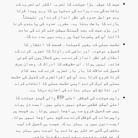
جیت کا جوش۔ بڑا جیتنے کا تجربہ اکثر اس تجربے کے
باقاعدگی سے دہرانے کی دستیابی کا وہم پیدا کرتا
ہے، جو اصل حدود کو نظر انداز کرنے اور نتیجتاً
ہارنے کا باعث بنتا ہے۔ مقررہ حدود کی پابندی کرنا
اور بڑی جیت کے بعد گیمنگ سیشن ختم کرنے کی عادت
ڈالنا آپ کو پلس سائیڈ پر رہنے میں مدد دے گا۔
حکمت عملی کے بغیر کھیلنا۔ قسمت کا انتشار کا
کھیل، موجودہ اور ماضی کے راؤنڈ کا تجزیہ کرنے کے
امکان کو نظر انداز کرنے سے بھی کھلاڑیوں کو کوئی
فائدہ نہیں ہوتا۔ اس حقیقت کا ادراک کہ وجدان صرف
کھیل کے حالات کا بار بار تجزیہ کرنے کے بعد کام
کرنا شروع کرتا ہے، آپ کو افراتفری کے کھیل کی حکمت
عملی کو ترک کرنے، اپنی حکمت عملی کا انتخاب کرنے
اور نتائج کو بہتر بنانے کی اجازت دیتا ہے۔
واپس جیتنے کی کوشش۔ اعلی RTP والی گیمز جیتنے کا
اعلیٰ لیکن قطعی موقع نہیں دیتی ہیں۔ ایسے دن ہوتے
ہیں جب کھیل شروع سے ہی اچھا نہیں ہوتا۔ ہر قیمت پر
واپس جانے کی کوشش کرنے سے کچھ بھی اچھا نہیں ہوتا۔
ایسے دنوں میں یہ بہتر ہے کہ جیسے ہی کھیل کے لیے
مختص کی گئی حد ختم ہو جائے، یا اس سے بھی بہتر ہے
کہ حد ختم ہونے سے پہلے اسے روک دیا جائے۔