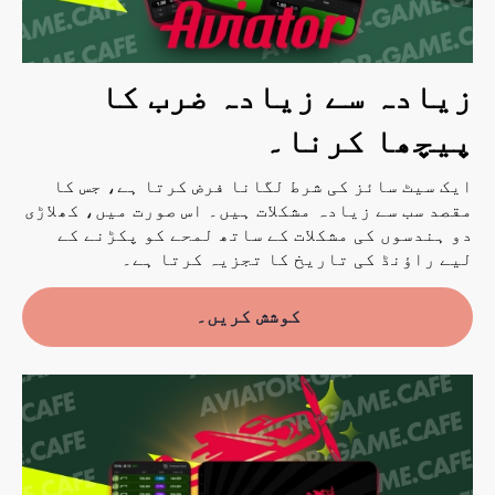
زیادہ سے زیادہ ضرب کا
پیچھا کرنا۔
ایک سیٹ سائز کی شرط لگانا فرض کرتا ہے، جس کا
مقصد سب سے زیادہ مشکلات ہیں۔ اس صورت میں، کھلاڑی
دو ہندسوں کی مشکلات کے ساتھ لمحے کو پکڑنے کے
لیے راؤنڈ کی تاریخ کا تجزیہ کرتا ہے۔
کوشش کریں۔