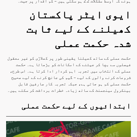
ہوئے کہ اوسط مشکلات 2.2 ہو سکتی ہیں – کم اقدار پر جیت۔
ایوی ایٹر پاکستان
کھیلنے کے لیے ثابت
شدہ حکمت عملی
حکمت عملی کے ساتھ کھیلنا یقینی طور پر کھلاڑی کو غیر معقول
فیصلوں سے بچا کر جیتنے کے امکانات کو بڑھاتا ہے۔ حکمت
عملی کے انتخاب میں تجربہ اہم کردار ادا کرتا ہے۔ اس طرح،
شروعات کرنے والوں کے لیے – گیم کی جانچ کرنے کے لیے صحیح
حکمت عملی کم ہو جاتی ہے، جبکہ تجربہ کار صارفین قابل
بینکرول مینجمنٹ کے ساتھ زیادہ خطرات برداشت کر سکتے ہیں۔
ابتدائیوں کے لیے حکمت عملی