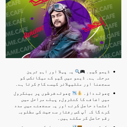
ڈیمو گیم۔
یہ پہلا اور اہم ترین
مرحلہ ہے۔ ڈیمو میں گیم کے میکانکس کو
سمجھنا اور ملٹیپلائر کیسے کام کرتا ہے۔
چھوٹے داؤ۔
چھوٹے شرطوں پر بینکرول
میں اضافے کا کنٹرول، پہلے مراحل میں
اعتماد حاصل کرنے اور یہ سمجھنے میں مدد
کرے گا کہ آپ کس رفتار سے جیت کی مطلوبہ
رقم حاصل کر سکتے ہیں۔