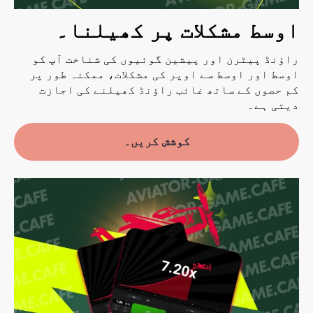
اوسط مشکلات پر کھیلنا۔
راؤنڈ پیٹرن اور پیشین گوئیوں کی شناخت آپ کو
اوسط اور اوسط سے اوپر کی مشکلات، ممکنہ طور پر
کم حصوں کے ساتھ غائب راؤنڈ کھیلنے کی اجازت
دیتی ہے۔
کوشش کریں۔