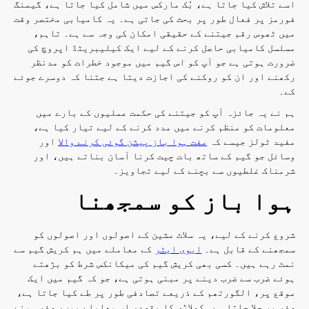
اسے تلاش کیا جاتا ہے، بُک مارکس میں شامل کیا جاتا ہے، گیمنگ
فورمز پر فعال طور پر بحث کی جاتی ہے۔ یہ کامیابی مختصر وقت
میں ٹھوس رقم جیتنے کے حقیقی امکان کی وجہ سے ہے۔ تاہم،
مسلسل کامیابی حاصل کرنے کے لیے ایک کیلیبریٹڈ اپروچ کی
ضرورت ہوتی ہے جو آپ کو اس گیم میں موجود خطرات کو مدنظر
رکھنے اور ان کو روکنے کی اجازت دیتا ہے جتنا کہ دوسرے جوئے
کے۔
ہم نے یہ جائزہ آپ کو جیتنے کی حکمت عملیوں کے بارے میں
معلومات کو منظم کرنے میں مدد کرنے کے لیے تیار کیا ہے،
مفید ٹولز جیسے کہ
مفت ہوا باز پیشن گوئی کرنے والا
اور
وسائل جو گیم کے ساتھ بات چیت کرنا آسان بناتے ہیں، اور
شرمناک غلطیوں سے بچنے کے لیے تجاویز۔
ہوا باز کو سمجھنا
شروع کرنے کے لیے، یہ سلاٹ مشین کے اصولوں اور اصولوں کو
سمجھنے کے قابل ہے۔
ایوی ایٹر
کے معاملے میں ہم کریش گیم سے
نمٹ رہے ہیں۔ کسی بھی کریش گیم کی میکانکس شرط کو بڑھتے
ہوئے ضرب سے ضرب دینے پر مبنی ہوتی ہے، جو کہ گیم میں ایک
موقع پر، الگورتھم کے ذریعے تصادفی طور پر طے کیا جاتا ہے،
صفر پر چلا جاتا ہے۔ کھلاڑی کا مقصد، اس معاملے میں، صفر ہونے