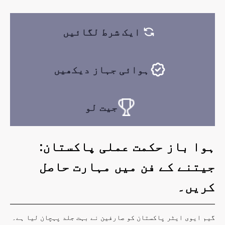
ایک شرط لگائیں
ہوائی جہاز دیکھیں
جیت لو
ہوا باز حکمت عملی پاکستان:
جیتنے کے فن میں مہارت حاصل
کریں۔
گیم ایوی ایٹر پاکستان کو صارفین نے بہت جلد پہچان لیا ہے۔