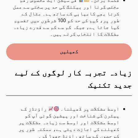
فکسڈ برتن۔
فی سیشن ایک مخصوص رقم
مختص کرنا اور بیٹنگ کی حد پر سختی سے عمل
کرنا بھی کامیابی کے ساتھ ہے۔ مثال کے
طور پر، گیم کی حد کو 100 شرطوں میں تقسیم
کیا جاتا ہے، جبکہ کم سے کم سے قدرے زیادہ
مشکلات کا انتخاب کرتے ہیں۔
کھیلیں
زیادہ تجربہ کار لوگوں کے لیے
جدید تکنیک
اوسط مشکلات پر کھیلنا۔
راؤنڈز کے
پیٹرن کی شناخت اور پیشین گوئی آپ کو
اوسط مشکلات اور اوسط سے زیادہ مشکلات پر
کھیلنے کی اجازت دیتی ہے، ممکنہ طور پر
کم حصوں کے ساتھ راؤنڈ چھوڑ کر۔