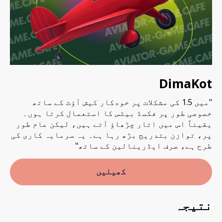
DimaKot
"میں 1.5 کی مشکلات پر خودکار کیش آؤٹ کے ساتھ
خصوصی طور پر فکسڈ بیٹس کا استعمال کرتا ہوں۔
یقیناً اس میں اتار چڑھاؤ آتے ہیں، لیکن عام طور
پر، توازن بتدریج بڑھ رہا ہے۔ یہ سرمایہ کاری کی
طرح ہے، صرف ایڈرینالین کے ساتھ"
کھیلیں
نتیجہ