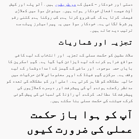
دستی اور خودکار – کھیل کے
دو طریقوں
ہیں . آٹو پلے اور کیش
آؤٹ جیسے افعال خودکار ہوتے ہیں۔ مینوئل موڈ میں کھلاڑی
فیصلہ کرتا ہے کہ کب شروع کرنا ہے، کب روکنا ہے، کتنی رقم
پر شرط لگانی ہے۔ خودکار موڈ میں یہ پیرامیٹرز پہلے سے
ترتیب دیے جاتے ہیں۔
تجزیہ اور شماریات
سلاٹ مشین کو حکمت عملی کے تجزیہ اور انتخاب کے لیے کافی
مواقع فراہم کرنے کے لیے ڈیزائن کیا گیا ہے۔ گیم اسکرین کا
بایاں حصہ موجودہ اور ماضی کے گیمز کے اعدادوشمار کے لیے
وقف ہے۔ مرکزی گیم فیلڈ کے اوپر معلوماتی لائن حرکیات میں
حالیہ مشکلات کو ظاہر کرتی ہے۔ اعلی اور کم مشکلات کی تعدد کو
مدنظر رکھتے ہوئے، آپ کی پیشرفت اور دوسرے کھلاڑیوں کی
پیشرفت کا مطالعہ کرکے، آپ راؤنڈ کی لمبائی کی پیش گوئی
کرکے جیتنے کی حکمت عملی بنا سکتے ہیں۔
آپ کو ہوا باز حکمت
عملی کی ضرورت کیوں