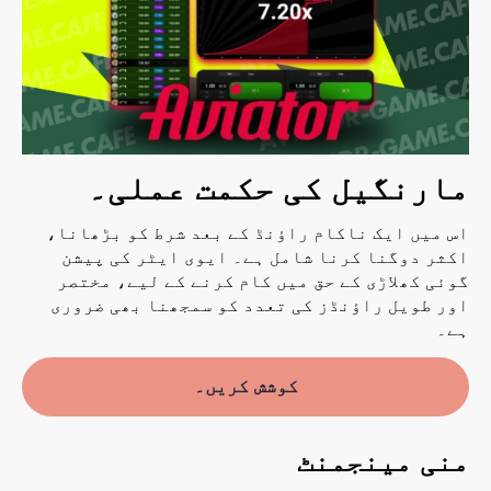
مارنگیل کی حکمت عملی۔
اس میں ایک ناکام راؤنڈ کے بعد شرط کو بڑھانا،
اکثر دوگنا کرنا شامل ہے۔ ایوی ایٹر کی پیشن
گوئی کھلاڑی کے حق میں کام کرنے کے لیے، مختصر
اور طویل راؤنڈز کی تعدد کو سمجھنا بھی ضروری
ہے۔
کوشش کریں۔
منی مینجمنٹ