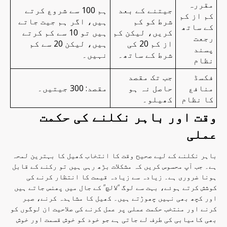
مقررہ
جیتنے کے بعد
ہم 100 سے شروع کرتے
کم از کم
شرط کو کم
ہیں، اگر ہم جیت جاتے
کے ساتھ
کریں، لیکن کم
ہیں تو 10 سے کم کرتے
رجعت
از کم 20 کی
ہیں، لیکن 20 سے کم
پسند
شرط کے ساتھ۔
نہیں۔
نظام
فکسڈ
جب تک مقصد
منافع
حاصل نہ ہو
مقصد: 300 جیتیں۔
کا نظام
کھیلو۔
وقت اور باہر نکلنے کی حکمت
عملی
باہر نکلنے کے لیے صحیح وقت کا انتخاب کھیل کا بہترین لمحہ
ہے۔ جب آپ محسوس کریں کہ مشکلات بڑھ رہی ہیں تو رکنے کے قابل
ہونا ضروری ہے۔ زیادہ سے زیادہ قیمت کا انتظار کرنے کی
کوشش کرتے ہوئے، بہت سے لوگ “لالچ” کے جال میں پھنس جاتے ہیں
اور کچھ بھی نہیں چھوڑتے ہیں۔ کھیل کا مشاہدہ کرنے، صبر
کرنے اور منتخب حکمت عملی پر عمل کرنے کی صلاحیت ان لوگوں کو
بھی کامیابی کی طرف لے جاتی ہے جو خود کو خوش قسمت اور خوش