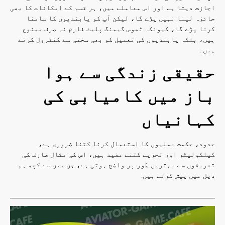
اجازت دیتا ہے اور اس معاملے میں، ہر قسم کے امکانات کا بھی
جائزہ لینا نہیں پڑے گا، لیکن آپ کو پابندیوں کا سامنا
کرنا پڑے گا، کیونکہ ٹھوس گیمنگ پلیٹ فارم نہ صرف ممنوع
ہیں، بلکہ پابندیوں کی تعمیل کو بھی سختی سے کنٹرول کرتے
ہیں۔
حقیقی زندگی سے ہوا
باز میں کامیابی کی
کہانیاں
حدود، حکمت عملیوں کا استعمال کرنا کتنا ضروری ہے،
کیلکولیٹر اور تجزیے کتنے مفید ہیں، اس کی مثال صارف کی
تعریفوں سے بہترین طور پر واضح ہوتی ہے، جن میں سے کچھ ہم
ذیل میں پیش کرتے ہیں: